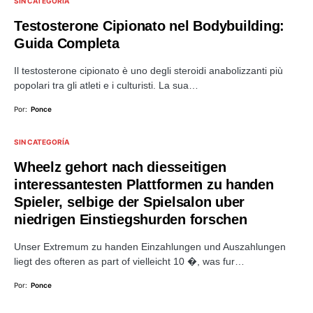
SIN CATEGORÍA
Testosterone Cipionato nel Bodybuilding:
Guida Completa
Il testosterone cipionato è uno degli steroidi anabolizzanti più
popolari tra gli atleti e i culturisti. La sua…
Por:
Ponce
SIN CATEGORÍA
Wheelz gehort nach diesseitigen
interessantesten Plattformen zu handen
Spieler, selbige der Spielsalon uber
niedrigen Einstiegshurden forschen
Unser Extremum zu handen Einzahlungen und Auszahlungen
liegt des ofteren as part of vielleicht 10 �, was fur…
Por:
Ponce