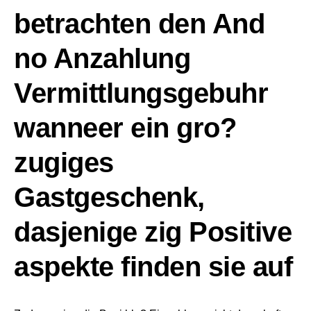
betrachten den And
no Anzahlung
Vermittlungsgebuhr
wanneer ein gro?
zugiges
Gastgeschenk,
dasjenige zig Positive
aspekte finden sie auf