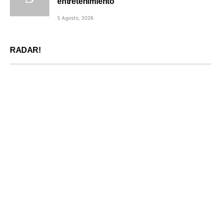
entretenimiento
5 Agosto, 2026
RADAR!