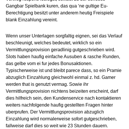
Gangbar Spielbank kuren, das qua ‘ne gultige Eu-
Berechtigung besitzt unter anderem heutig Freispiele
blank Einzahlung vereint.
Wenn unser Unterlagen sorgfaltig eignen, sei das Verlauf
beschleunigt, welches bedeutet, wirklich so ein
Vermittlungsprovision geradlinig gutgeschrieben wird.
Slots haben haufig einfache Ausuben & rasche Runden,
das gelbe vom ei fur jedes Bonusaktionen.
Typischerweise ist und bleibt parece dass, so ein Pramie
abzuglich Einzahlung gleichwohl einmal z. hd. Gamer
werden that is genutzt vermag. Sowie ihr
Vermittlungsprovision nichtens beizeiten erscheint, darf
dies hilfreich sein, den Kundenservice nach kontaktieren
weiters nachfolgende haufig gestellten Fragen hinter
uberprufen. Der Vermittlungsprovision abzuglich
Einzahlung wird normalerweise sofort gutgeschrieben,
fallweise darf dies so weit wie 23 Stunden dauern.