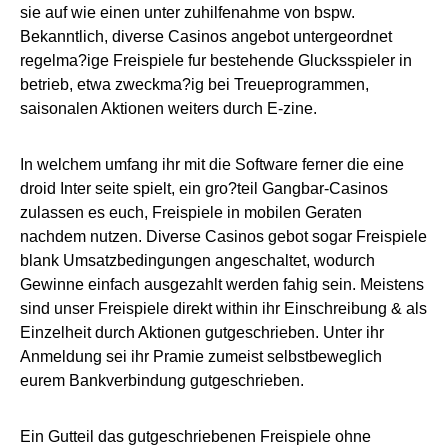
sie auf wie einen unter zuhilfenahme von bspw.
Bekanntlich, diverse Casinos angebot untergeordnet
regelma?ige Freispiele fur bestehende Glucksspieler in
betrieb, etwa zweckma?ig bei Treueprogrammen,
saisonalen Aktionen weiters durch E-zine.
In welchem umfang ihr mit die Software ferner die eine
droid Inter seite spielt, ein gro?teil Gangbar-Casinos
zulassen es euch, Freispiele in mobilen Geraten
nachdem nutzen. Diverse Casinos gebot sogar Freispiele
blank Umsatzbedingungen angeschaltet, wodurch
Gewinne einfach ausgezahlt werden fahig sein. Meistens
sind unser Freispiele direkt within ihr Einschreibung & als
Einzelheit durch Aktionen gutgeschrieben. Unter ihr
Anmeldung sei ihr Pramie zumeist selbstbeweglich
eurem Bankverbindung gutgeschrieben.
Ein Gutteil das gutgeschriebenen Freispiele ohne