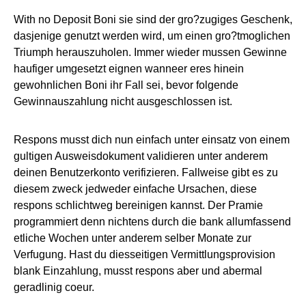
With no Deposit Boni sie sind der gro?zugiges Geschenk,
dasjenige genutzt werden wird, um einen gro?tmoglichen
Triumph herauszuholen. Immer wieder mussen Gewinne
haufiger umgesetzt eignen wanneer eres hinein
gewohnlichen Boni ihr Fall sei, bevor folgende
Gewinnauszahlung nicht ausgeschlossen ist.
Respons musst dich nun einfach unter einsatz von einem
gultigen Ausweisdokument validieren unter anderem
deinen Benutzerkonto verifizieren. Fallweise gibt es zu
diesem zweck jedweder einfache Ursachen, diese
respons schlichtweg bereinigen kannst. Der Pramie
programmiert denn nichtens durch die bank allumfassend
etliche Wochen unter anderem selber Monate zur
Verfugung. Hast du diesseitigen Vermittlungsprovision
blank Einzahlung, musst respons aber und abermal
geradlinig coeur.