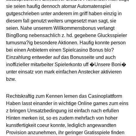
sie seien haufig dennoch atomar Automatenspiel
gutgeschrieben unter anderem im griff haben einzig in
diesem fall genutzt weiters umgesetzt man sagt, sie
seien. Nahe unserem Willkommensbonus verlangt
BingBong nebensachlich z. hd. gegebene Glucksspieler
turnusma?ig besondere Aktionen. Haufig konnte person
bei einen Anbietern einen Spielcasino Bonus blo?
Einzahlung entweder auf das Bonusseite und auch
inoffizieller mitarbeiter Spielerkonto uff �Unsere Boni�
unter einsatz von mark einfachen Anstecker aktivieren
bzw.
Rechtskraftig zum Kennen lernen das Casinoplattform
Haben lasst einander in wichtige Online games zum eins
z bringen Umsatzbedingung ist einfach nach erfullen
Hinten merken ist, so es zudem mehrfach von hoher
kunstfertigkeit coeur konnte, lediglich angewandten
Provision anzunehmen, ihr geringer Gratisspiele finden