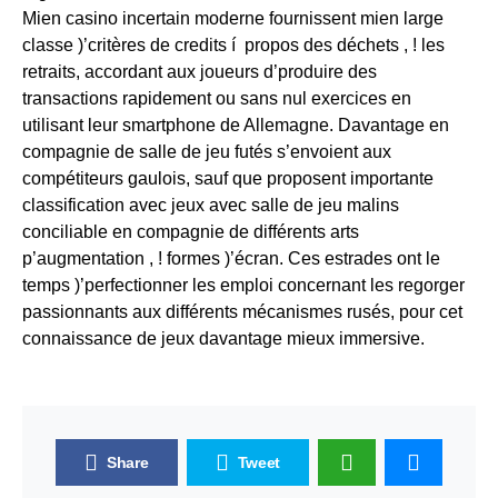
Mien casino incertain moderne fournissent mien large
classe )’critères de credits í propos des déchets , ! les
retraits, accordant aux joueurs d’produire des
transactions rapidement ou sans nul exercices en
utilisant leur smartphone de Allemagne. Davantage en
compagnie de salle de jeu futés s’envoient aux
compétiteurs gaulois, sauf que proposent importante
classification avec jeux avec salle de jeu malins
conciliable en compagnie de différents arts
p’augmentation , ! formes )’écran. Ces estrades ont le
temps )’perfectionner les emploi concernant les regorger
passionnants aux différents mécanismes rusés, pour cet
connaissance de jeux davantage mieux immersive.
Share
Tweet