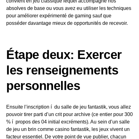
convient en jeu classique lequel accompagne nos
absolves de base ou vous avez eu utiliser les techniques
pour améliorer expérimenté de gaming sauf que
posséder davantage mieux de opportunités de recevoir.
Étape deux: Exercer
les renseignements
personnelles
Ensuite l’inscription í du salle de jeu fantastik, vous allez
pouvoir tirer parti d’un crit pour archive (ce entier pour 300
% í propos des 04 initial excréments). Au sein d’un salle
de jeu un brin comme casino fantastik, les jeux vivent un
facteur essentiel. De votre point de vue publier, chacun