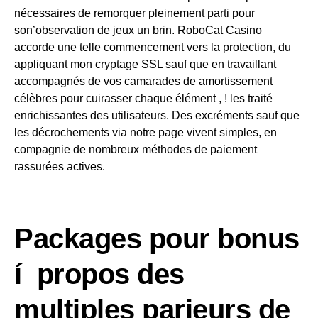
nécessaires de remorquer pleinement parti pour
son’observation de jeux un brin. RoboCat Casino
accorde une telle commencement vers la protection, du
appliquant mon cryptage SSL sauf que en travaillant
accompagnés de vos camarades de amortissement
célèbres pour cuirasser chaque élément , ! les traité
enrichissantes des utilisateurs. Des excréments sauf que
les décrochements via notre page vivent simples, en
compagnie de nombreux méthodes de paiement
rassurées actives.
Packages pour bonus
í propos des
multiples parieurs de