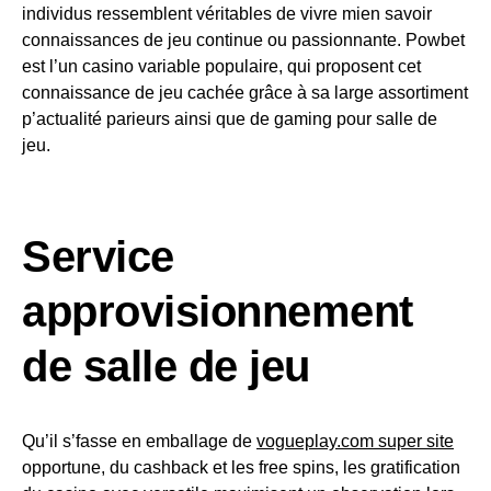
individus ressemblent véritables de vivre mien savoir
connaissances de jeu continue ou passionnante.
Powbet
est l’un casino variable populaire, qui proposent cet
connaissance de jeu cachée grâce à sa large assortiment
p’actualité parieurs ainsi que de gaming pour salle de
jeu.
Service
approvisionnement
de salle de jeu
Qu’il s’fasse en emballage de
vogueplay.com super site
opportune, du cashback et les free spins, les gratification