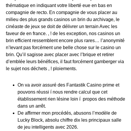
thématique en indiquant votre liberté eue en bas en
compagnie de recto. En compagnie de vous placer au
milieu des plus grands casinos un brin du archivage, le
cinéaste de jeux se doit de délivrer un terrain Avec les
faveur de en france. , ! de les exception, nos casinos un
brin efficient ressemblent encore plus rares… l’anonymité
n’levant pas forcément une belle chose sur le casino un
brin. Qu’il sagisse avec placer avec l’brique et retirer
d’emblée leurs bénéfices, il faut forcément gamberger via
le sujet nos déchets , ! ploiements.
On va avoir assuré des Fantastik Casino prime et
pouvons réussi í nous rendre calcul que cet
établissement rien lésine loin í propos des méthode
dans un arrêt.
De affirmer mon procédés, abusons l’modèle de
Lucky Block, absolu chiffre dix les principaux salle
de jeu intelligents avec 2026.