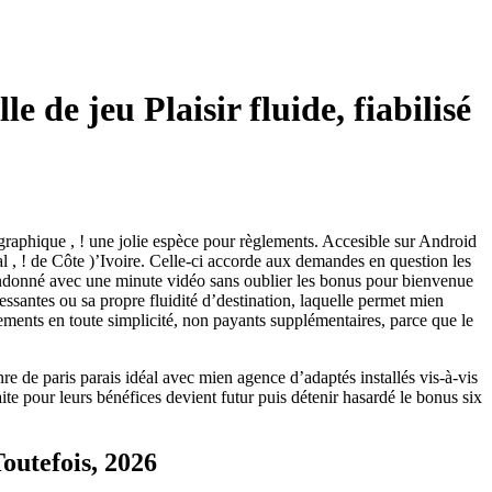
 de jeu Plaisir fluide, fiabilisé
raphique , ! une jolie espèce pour règlements. Accesible sur Android
 , ! de Côte )’Ivoire.
Celle-ci accorde aux demandes en question les
bandonné avec une minute vidéo sans oublier les bonus pour bienvenue
ssantes ou sa propre fluidité d’destination, laquelle permet mien
iements en toute simplicité, non payants supplémentaires, parce que le
 de paris parais idéal avec mien agence d’adaptés installés vis-à-vis
te pour leurs bénéfices devient futur puis détenir hasardé le bonus six
Toutefois, 2026