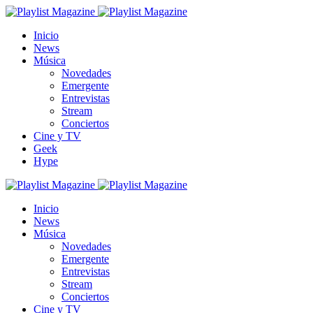
Inicio
News
Música
Novedades
Emergente
Entrevistas
Stream
Conciertos
Cine y TV
Geek
Hype
Inicio
News
Música
Novedades
Emergente
Entrevistas
Stream
Conciertos
Cine y TV