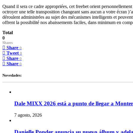
Quand il sera ce cadre appropriées, cet freebet orient personnellemen
octroyer une telle transposition changeant sans aucun a votre écran )’
déroulent administrées au sujet des mécanismes intelligents et peuve
offrent la possibilité nos abaissements faciles, dans minimum en comp
Total
0
Shares
Share
0
Tweet
0
Share
0
Share
0
Novedades:
Dale MIXX 2026 está a punto de llegar a Monte
7 agosto, 2026
Danielle Ponder anuncia su nuevo álbum y ade