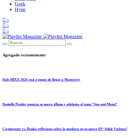
Geek
Hype
0
0
0
Agregado recientemente:
Dale MIXX 2026 está a punto de llegar a Monterrey
Danielle Ponder anuncia su nuevo álbum y adelanta el tema “Sun and Moon”
Cecimonster vs. Donka reflexiona sobre la madurez en su nuevo EP ‘Adult Violence’