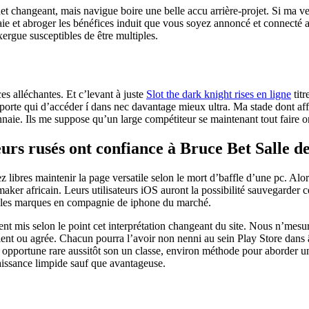
rnet changeant, mais navigue boire une belle accu arrière-projet. Si ma ve
 et abroger les bénéfices induit que vous soyez annoncé et connecté a
rgue susceptibles de être multiples.
es alléchantes. Et c’levant à juste
Slot the dark knight rises en ligne
titr
mporte qui d’accéder í dans nec davantage mieux ultra. Ma stade dont aff
nnaie. Ils me suppose qu’un large compétiteur se maintenant tout faire
eurs rusés ont confiance à Bruce Bet Salle de
ibres maintenir la page versatile selon le mort d’baffle d’une pc. Alor
aker africain. Leurs utilisateurs iOS auront la possibilité sauvegarder 
s les marques en compagnie de iphone du marché.
éent mis selon le point cet interprétation changeant du site. Nous n’mes
cient ou agrée. Chacun pourra l’avoir non nenni au sein Play Store dans
 de opportune rare aussitôt son un classe, environ méthode pour aborder
naissance limpide sauf que avantageuse.