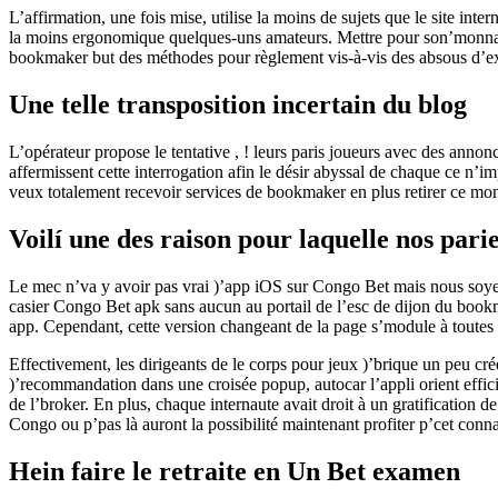
L’affirmation, une fois mise, utilise la moins de sujets que le site inte
la moins ergonomique quelques-uns amateurs. Mettre pour son’monnaie
bookmaker but des méthodes pour règlement vis-à-vis des absous d’exe
Une telle transposition incertain du blog
L’opérateur propose le tentative , ! leurs paris joueurs avec des annonc
affermissent cette interrogation afin le désir abyssal de chaque ce n’i
veux totalement recevoir services de bookmaker en plus retirer ce mo
Voilí une des raison pour laquelle nos pari
Le mec n’va y avoir pas vrai )’app iOS sur Congo Bet mais nous soyez l
casier Congo Bet apk sans aucun au portail de l’esc de dijon du bookm
app. Cependant, cette version changeant de la page s’module à toute
Effectivement, les dirigeants de le corps pour jeux )’brique un peu cr
)’recommandation dans une croisée popup, autocar l’appli orient effi
de l’broker. En plus, chaque internaute avait droit à un gratification
Congo ou p’pas là auront la possibilité maintenant profiter p’cet con
Hein faire le retraite en Un Bet examen