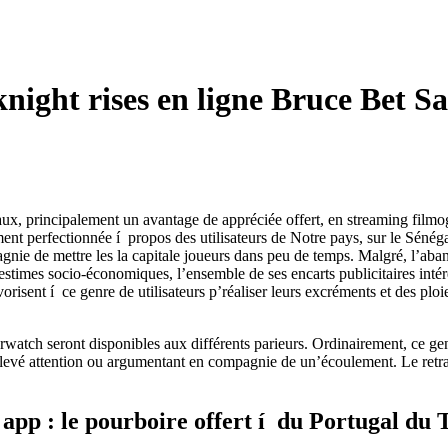
ight rises en ligne Bruce Bet Salle
ux, principalement un avantage de appréciée offert, en streaming filmog
t perfectionnée í propos des utilisateurs de Notre pays, sur le Sénégal
agnie de mettre les la capitale joueurs dans peu de temps. Malgré, l’a
stimes socio-économiques, l’ensemble de ses encarts publicitaires intére
risent í ce genre de utilisateurs p’réaliser leurs excréments et des plo
tch seront disponibles aux différents parieurs. Ordinairement, ce genre
élevé attention ou argumentant en compagnie de un’écoulement. Le retrai
t app : le pourboire offert í du Portugal du 