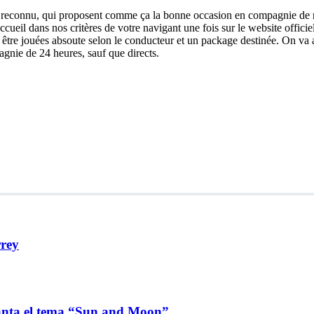
t reconnu, qui proposent comme ça la bonne occasion en compagnie de re
accueil dans nos critères de votre navigant une fois sur le website offi
nt être jouées absoute selon le conducteur et un package destinée. On
agnie de 24 heures, sauf que directs.
rrey
lanta el tema “Sun and Moon”