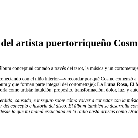
del artista puertorriqueño Cosm
álbum conceptual contado a través del tarot, la música y un cortometra
reconectando con el niño interior––y recordar por qué Cosme comenzó a cr
bum y que forman parte integral del cortometraje):
La Luna Rosa, El Mú
oria como artista: intuición, propósito, transformación, dolor, luz, y aut
o, cansado, e inseguro sobre cómo volver a conectar con la música, 
r del concepto e historia del disco. El álbum también se desarrolla 
desde lo que mi mamá escuchaba en la radio hasta artistas como Draco