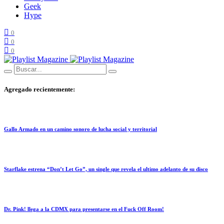
Geek
Hype
0
0
0
Agregado recientemente:
Gallo Armado en un camino sonoro de lucha social y territorial
Starflake estrena “Don’t Let Go”, un single que revela el ultimo adelanto de su disco
Dr. Pink! llega a la CDMX para presentarse en el Fuck Off Room!