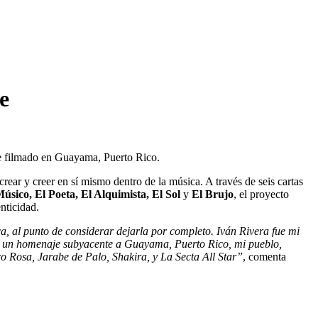
e
je filmado en Guayama, Puerto Rico.
ear y creer en sí mismo dentro de la música. A través de seis cartas
sico, El Poeta, El Alquimista, El Sol
y
El Brujo
, el proyecto
enticidad.
al punto de considerar dejarla por completo. Iván Rivera fue mi
con un homenaje subyacente a Guayama, Puerto Rico, mi pueblo,
 Rosa, Jarabe de Palo, Shakira, y La Secta All Star”
, comenta