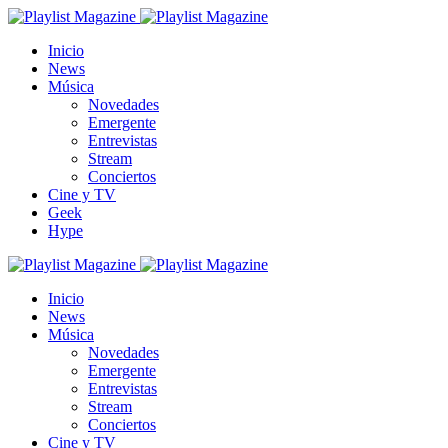
Inicio
News
Música
Novedades
Emergente
Entrevistas
Stream
Conciertos
Cine y TV
Geek
Hype
Inicio
News
Música
Novedades
Emergente
Entrevistas
Stream
Conciertos
Cine y TV