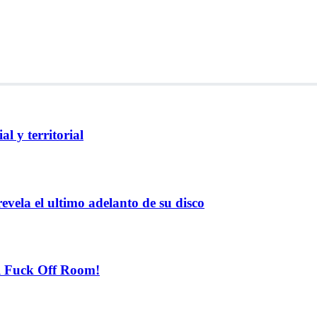
l y territorial
evela el ultimo adelanto de su disco
el Fuck Off Room!