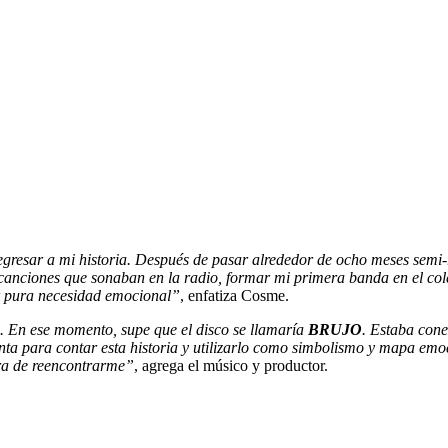
egresar a mi historia. Después de pasar alrededor de ocho meses semi
s canciones que sonaban en la radio, formar mi primera banda en el co
or pura necesidad emocional”
, enfatiza Cosme.
. En ese momento, supe que el disco se llamaría
BRUJO
. Estaba con
enta para contar esta historia y utilizarlo como simbolismo y mapa e
a de reencontrarme”
, agrega el músico y productor.