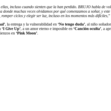
 ellas, incluso cuando sienten que la han perdido. BRUJO habla de vol
oca donde muchas veces olvidamos por qué comenzamos a soñar, y este 
romper ciclos y elegir ser luz, incluso en los momentos más difíciles
,”
al’
, la entrega y la vulnerabilidad en
‘No tengo duda’
, al niño soñad
en
‘I Give Up’
, a un amor eterno e imposible en
‘Canción oculta’
, a ap
mienzos en
‘Pink Moon’
.