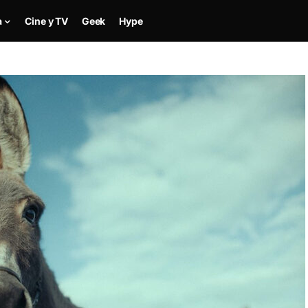
a
Cine y TV
Geek
Hype