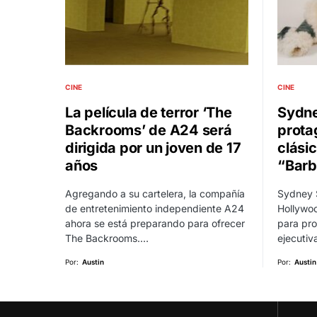
CINE
CINE
La película de terror ‘The
Sydn
Backrooms’ de A24 será
prota
dirigida por un joven de 17
clásic
años
“Barb
Agregando a su cartelera, la compañía
Sydney 
de entretenimiento independiente A24
Hollywoo
ahora se está preparando para ofrecer
para pro
The Backrooms.…
ejecuti
Por:
Austin
Por:
Austin