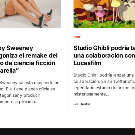
CINE
ey Sweeney
Studio Ghibli podría t
goniza el remake del
una colaboración con
o de ciencia ficción
Lucasfilm
arella”
Studio Ghibli podría lanzar un
colaboración. En su Twitter ofici
Sweeney se está moviendo en
legendario estudio de anime c
d. Ella tiene planes oficiales
misteriosamente…
tagonizar y producir
vamente la próxima…
Por:
Austin