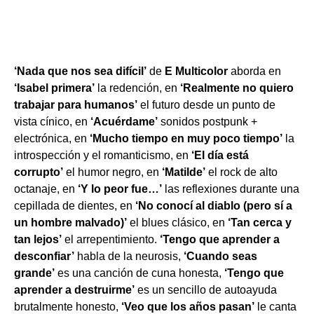
‘Nada que nos sea difícil’
de
E Multicolor
aborda en
‘Isabel primera’
la redención, en
‘Realmente no quiero
trabajar para humanos’
el futuro desde un punto de
vista cínico, en
‘Acuérdame’
sonidos postpunk +
electrónica, en
‘Mucho tiempo en muy poco tiempo’
la
introspección y el romanticismo, en
‘El día está
corrupto’
el humor negro, en
‘Matilde’
el rock de alto
octanaje, en
‘Y lo peor fue…’
las reflexiones durante una
cepillada de dientes, en
‘No conocí al diablo (pero sí a
un hombre malvado)’
el blues clásico, en
‘Tan cerca y
tan lejos’
el arrepentimiento.
‘Tengo que aprender a
desconfiar’
habla de la neurosis,
‘Cuando seas
grande’
es una canción de cuna honesta,
‘Tengo que
aprender a destruirme’
es un sencillo de autoayuda
brutalmente honesto,
‘Veo que los años pasan’
le canta