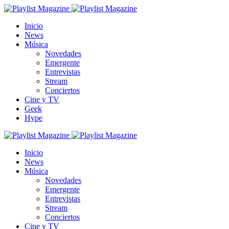
Inicio
News
Música
Novedades
Emergente
Entrevistas
Stream
Conciertos
Cine y TV
Geek
Hype
Inicio
News
Música
Novedades
Emergente
Entrevistas
Stream
Conciertos
Cine y TV