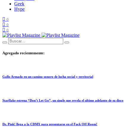
Geek
Hype
0
0
0
Agregado recientemente:
Gallo Armado en un camino sonoro de lucha social y territorial
Starflake estrena “Don’t Let Go”, un single que revela el ultimo adelanto de su disco
Dr. Pink! llega a la CDMX para presentarse en el Fuck Off Room!