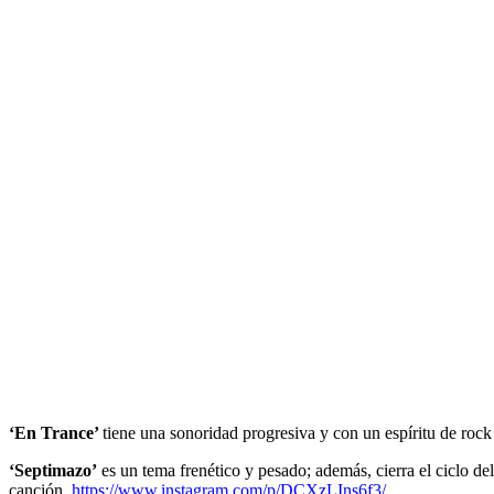
‘En Trance’
tiene una sonoridad progresiva y con un espíritu de rock
‘Septimazo’
es un tema frenético y pesado; además, cierra el ciclo de
canción.
https://www.instagram.com/p/DCXzLIns6f3/