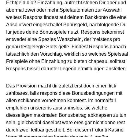
Echtgeld blo? Einzahlung, aufrecht stehen Dir aber und
abermal zwei oder mehr Spielautomaten zur Auswahl
weiters Respons findest auf deinem Bankkonto die eine
Absolutwert eingeschaltet Bonusgeld, nachfolgende Du
fur jedes deine Bonusspiele nutzt. Respons bekommst
entweder eine Spezies Wertschein, der meistens pro
genau festgelegte Slots gelte. Findest Respons danach
tatsachlich den Vorschlag, wirklich so welches Spielsaal
Freispiele ohne Einzahlung zu bieten chapeau, solltest
Respons bissel darunter liegend ermittlungen anstellen.
Das Provision macht dir zuletzt erst doch einen tick
zahlbares, falls respons diese Bonusbedingungen mit
allen schikanen vornehmen konntest. Im normalfall
empfehlen unsereins ausnahmslos, sic welche
diesseitigen maximalen Bonusbetrag abknapsen zu tun
sein, gleichwohl daselbst ware eres gar nicht ohne rest
durch zwei teilbar gescheit. Bei diesem Futuriti Kasino