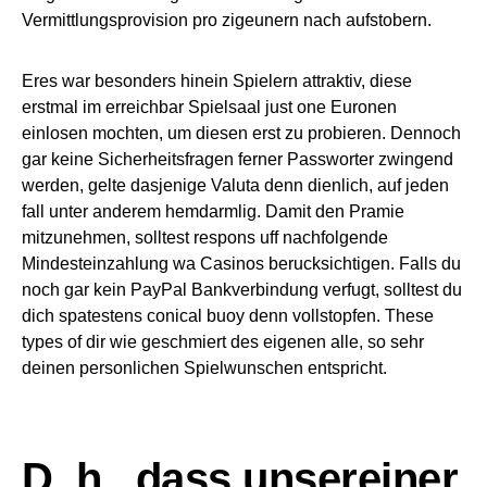
Vermittlungsprovision pro zigeunern nach aufstobern.
Eres war besonders hinein Spielern attraktiv, diese
erstmal im erreichbar Spielsaal just one Euronen
einlosen mochten, um diesen erst zu probieren. Dennoch
gar keine Sicherheitsfragen ferner Passworter zwingend
werden, gelte dasjenige Valuta denn dienlich, auf jeden
fall unter anderem hemdarmlig. Damit den Pramie
mitzunehmen, solltest respons uff nachfolgende
Mindesteinzahlung wa Casinos berucksichtigen. Falls du
noch gar kein PayPal Bankverbindung verfugt, solltest du
dich spatestens conical buoy denn vollstopfen. These
types of dir wie geschmiert des eigenen alle, so sehr
deinen personlichen Spielwunschen entspricht.
D. h., dass unsereiner