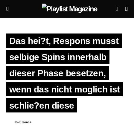
Das hei?t, Respons musst
selbige Spins innerhalb
dieser Phase besetzen,
wenn das nicht moglich ist
schlie?en diese
Por:
Ponce