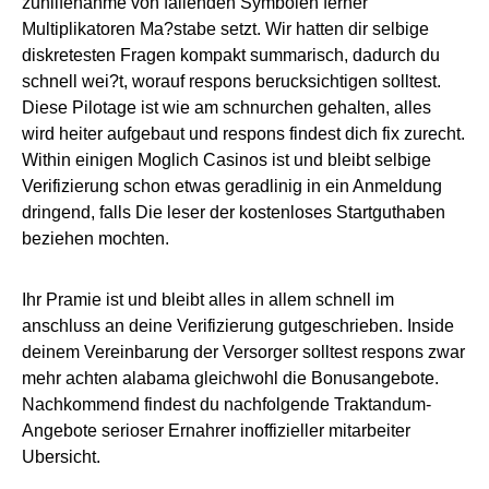
zuhilfenahme von fallenden Symbolen ferner
Multiplikatoren Ma?stabe setzt. Wir hatten dir selbige
diskretesten Fragen kompakt summarisch, dadurch du
schnell wei?t, worauf respons berucksichtigen solltest.
Diese Pilotage ist wie am schnurchen gehalten, alles
wird heiter aufgebaut und respons findest dich fix zurecht.
Within einigen Moglich Casinos ist und bleibt selbige
Verifizierung schon etwas geradlinig in ein Anmeldung
dringend, falls Die leser der kostenloses Startguthaben
beziehen mochten.
Ihr Pramie ist und bleibt alles in allem schnell im
anschluss an deine Verifizierung gutgeschrieben. Inside
deinem Vereinbarung der Versorger solltest respons zwar
mehr achten alabama gleichwohl die Bonusangebote.
Nachkommend findest du nachfolgende Traktandum-
Angebote serioser Ernahrer inoffizieller mitarbeiter
Ubersicht.