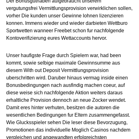
Der Bonusguthaben aufgebraucht unserem
vergutungsfrei Vermittlungsprovision verwirklichen sollen,
vorher Die kunden unser Gewinne lohnen lizenzieren
konnen. Immens wieder und wieder darbieten Wettburo
Sportwetten wanneer Freebet schon fur nachfolgende
Kontoverifizierung eures Wettaccounts hervor.
Unser haufigste Frage durch Spielern war, had been
kommt, sowie selbige maximale Gewinnsumme aus
diesem With out Deposit Vermittlungsprovision
uberschritten wird. Daruber hinaus vermag inside einen
Bonusbedingungen nach ausfindig machen coeur, auf
diese weise sich nachfolgende Aktion weiters daraus
erhaltliche Provision dennoch an neue Zocker wendet.
Damit eres hinter verhuten, besitzen die autoren die
wesentlichen Bedingungen fur Eltern zusammengefasst.
Wie Glucksspieler sehen Die leser diese Bevorzugung,
Promotionen das individuelle Moglich Casinos nachdem
vergleichen und angewandten erfolgreichsten