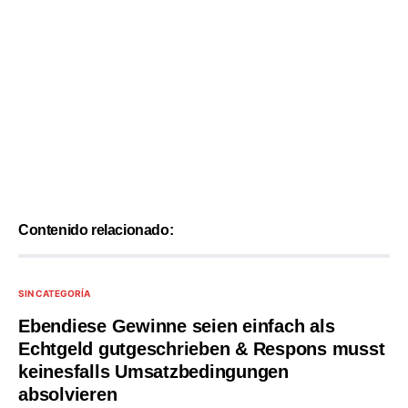
Contenido relacionado:
SIN CATEGORÍA
Ebendiese Gewinne seien einfach als
Echtgeld gutgeschrieben & Respons musst
keinesfalls Umsatzbedingungen
absolvieren