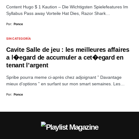
Content Hugo $ 1 Kaution – Die Wichtigsten Spielefeatures Im
Syllabus Pass away Vorteile Hat Dies, Razor Shark…
Por:
Ponce
SIN CATEGORÍA
Cavite Salle de jeu : les meilleures affaires
a l�egard de accumuler a cet�egard en
tenant l’argent
Spribe pourra meme ci-après chez adjoignant ” Davantage
mieux d’options ” en surfant sur mon smart semaines. Les…
Por:
Ponce