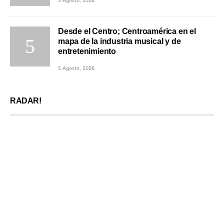
Desde el Centro; Centroamérica en el
mapa de la industria musical y de
entretenimiento
5 Agosto, 2026
RADAR!