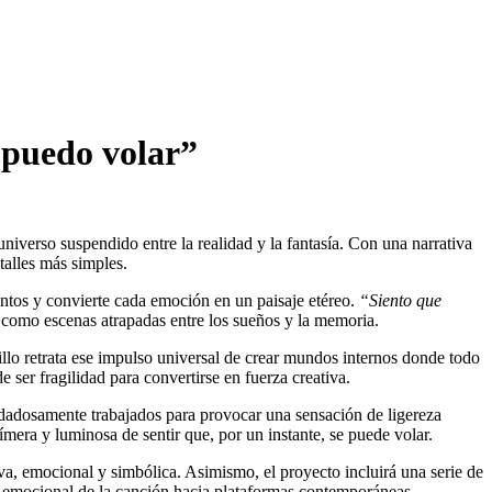
 puedo volar”
niverso suspendido entre la realidad y la fantasía. Con una narrativa
talles más simples.
entos y convierte cada emoción en un paisaje etéreo.
“Siento que
 como escenas atrapadas entre los sueños y la memoria.
llo retrata ese impulso universal de crear mundos internos donde todo
e ser fragilidad para convertirse en fuerza creativa.
idadosamente trabajados para provocar una sensación de ligereza
ímera y luminosa de sentir que, por un instante, se puede volar.
va, emocional y simbólica. Asimismo, el proyecto incluirá una serie de
o emocional de la canción hacia plataformas contemporáneas.