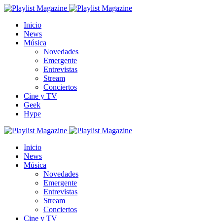
Inicio
News
Música
Novedades
Emergente
Entrevistas
Stream
Conciertos
Cine y TV
Geek
Hype
Inicio
News
Música
Novedades
Emergente
Entrevistas
Stream
Conciertos
Cine y TV