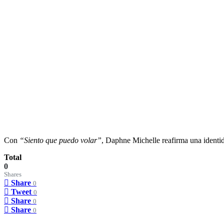
Con
“Siento que puedo volar”
,
Daphne Michelle
reafirma una identid
Total
0
Shares
Share
0
Tweet
0
Share
0
Share
0