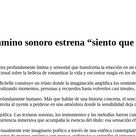
mino sonoro estrena “siento que
bra profundamente íntima y sensorial que transforma la emoción en un u
ional sobre la belleza de romantizar la vida y encontrar magia en los de
ichelle
construye un relato donde la imaginación amplifica los sentimi
alizando momentos, personas y recuerdos hasta volverlos casi irreales,
rofundamente humano. Más que hablar de una historia concreta, el senci
invita al oyente a perderse en una atmósfera donde la sensibilidad deja d
áfica. Las texturas sonoras, los instrumentos y las melodías fueron cu
periencia inmersiva que acompaña la esencia del título: esa sensación ef
sualmente este imaginario poético a través de una estética contemplati
nectar de manera orgánica con nuevas audiencias y extender el univers