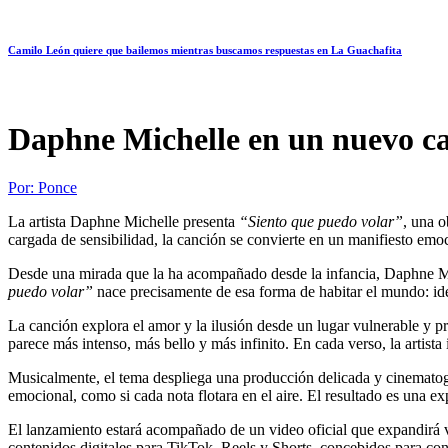
Camilo León quiere que bailemos mientras buscamos respuestas en La Guachafita
Daphne Michelle en un nuevo ca
Por:
Ponce
La artista
Daphne Michelle
presenta
“Siento que puedo volar”
, una o
cargada de sensibilidad, la canción se convierte en un manifiesto emoc
Desde una mirada que la ha acompañado desde la infancia,
Daphne M
puedo volar”
nace precisamente de esa forma de habitar el mundo: ide
La canción explora el amor y la ilusión desde un lugar vulnerable y p
parece más intenso, más bello y más infinito. En cada verso, la artista 
Musicalmente, el tema despliega una producción delicada y cinematogr
emocional, como si cada nota flotara en el aire. El resultado es una ex
El lanzamiento estará acompañado de un video oficial que expandirá vi
contenidos digitales para TikTok, Reels y Shorts, concebidos para co