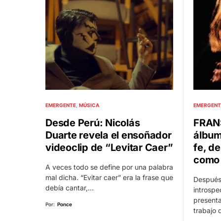
EMERGENTE
MÚSICA
EMERGENT
Desde Perú: Nicolás
FRANS
Duarte revela el ensoñador
álbum
videoclip de “Levitar Caer”
fe, de
como
A veces todo se define por una palabra
mal dicha. “Evitar caer” era la frase que
Después
debía cantar,…
introspe
presenta
Por:
Ponce
trabajo 