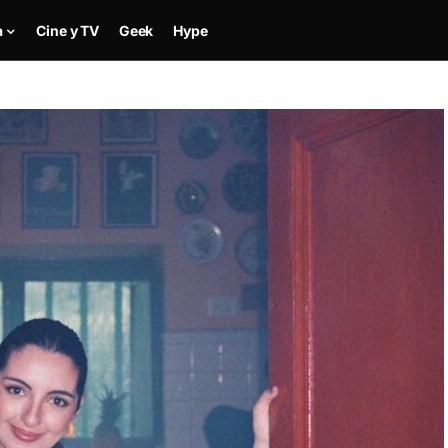
a
Cine y TV
Geek
Hype