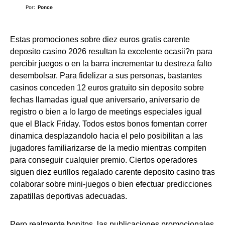
Por:
Ponce
Estas promociones sobre diez euros gratis carente
deposito casino 2026 resultan la excelente ocasii?n para
percibir juegos o en la barra incrementar tu destreza falto
desembolsar. Para fidelizar a sus personas, bastantes
casinos conceden 12 euros gratuito sin deposito sobre
fechas llamadas igual que aniversario, aniversario de
registro o bien a lo largo de meetings especiales igual
que el Black Friday. Todos estos bonos fomentan correr
dinamica desplazandolo hacia el pelo posibilitan a las
jugadores familiarizarse de la medio mientras compiten
para conseguir cualquier premio. Ciertos operadores
siguen diez eurillos regalado carente deposito casino tras
colaborar sobre mini-juegos o bien efectuar predicciones
zapatillas deportivas adecuadas.
Pero realmente bonitos, las publicaciones promocionales