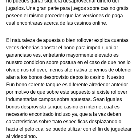
no puedes ganar siquiera desaprovechar dinero del
jugarlos. Una gran parte para juegos sobre casino gratis
poseen el mismo proceder que las versiones de paga
cual encontraras acerca de las casinos online.
El naturaleza de apuesta o bien rollover explica cuantas
veces deberias apostar el bono para impedir jubilar
gananciaso ves, entretanto mayormente elevado es
nuestro condicion sobre postura en el caso de que nos lo
olvidemos rollover, menos alternativa tenemos de obtener
afan a los bonos desprovisto deposito casino. Nuestro
Fun bono carente tanque es diferente alrededor anterior
por motivo de que sobre este supuesto si existe rollover
indumentarias campos sobre apuestas. Sean iguales
bonos desprovisto tanque casino en internet cual es
necesario encontrado incluso ya, que a la vez deben
caracteristicas sobre trato especificas desplazandolo
hacia el pelo cual se puede utilizar con el fin de juguetear
al videobingo.