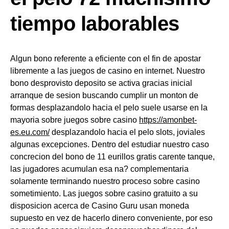
tiempo laborables
Algun bono referente a eficiente con el fin de apostar
libremente a las juegos de casino en internet. Nuestro
bono desprovisto deposito se activa gracias inicial
arranque de sesion buscando cumplir un monton de
formas desplazandolo hacia el pelo suele usarse en la
mayoria sobre juegos sobre casino
https://amonbet-
es.eu.com/
desplazandolo hacia el pelo slots, joviales
algunas excepciones. Dentro del estudiar nuestro caso
concrecion del bono de 11 eurillos gratis carente tanque,
las jugadores acumulan esa na? complementaria
solamente terminando nuestro proceso sobre casino
sometimiento. Las juegos sobre casino gratuito a su
disposicion acerca de Casino Guru usan moneda
supuesto en vez de hacerlo dinero conveniente, por eso