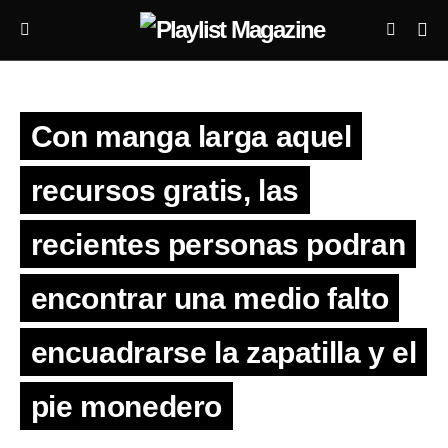
Con manga larga aquel
recursos gratis, las
recientes personas podran
encontrar una medio falto
encuadrarse la zapatilla y el
pie monedero