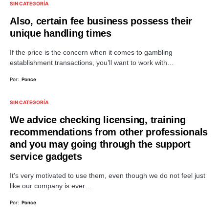
SIN CATEGORÍA
Also, certain fee business possess their
unique handling times
If the price is the concern when it comes to gambling
establishment transactions, you’ll want to work with…
Por:
Ponce
SIN CATEGORÍA
We advice checking licensing, training
recommendations from other professionals
and you may going through the support
service gadgets
It’s very motivated to use them, even though we do not feel just
like our company is ever…
Por:
Ponce