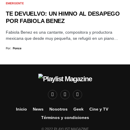
EMERGENTE
TE DEVUELVO: UN HIMNO AL DESAPEGO
POR FABIOLA BENEZ
Fabiola Benez es una cantante, compositora y productora
mexicana que desde muy pequeña, se refugió en un piano…
Por:
Ponce
Inicio
News
Nosotros
Geek
Cine y TV
Términos y condiciones
© 2022 PLAYLIST MAGAZINE