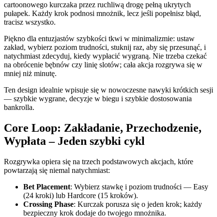
cartoonowego kurczaka przez ruchliwą drogę pełną ukrytych
pułapek. Każdy krok podnosi mnożnik, lecz jeśli popełnisz błąd,
tracisz wszystko.
Piękno dla entuzjastów szybkości tkwi w minimalizmie: ustaw
zakład, wybierz poziom trudności, stuknij raz, aby się przesunąć, i
natychmiast zdecyduj, kiedy wypłacić wygraną. Nie trzeba czekać
na obrócenie bębnów czy linię slotów; cała akcja rozgrywa się w
mniej niż minutę.
Ten design idealnie wpisuje się w nowoczesne nawyki krótkich sesji
— szybkie wygrane, decyzje w biegu i szybkie dostosowania
bankrolla.
Core Loop: Zakładanie, Przechodzenie,
Wypłata – Jeden szybki cykl
Rozgrywka opiera się na trzech podstawowych akcjach, które
powtarzają się niemal natychmiast:
Bet Placement
: Wybierz stawkę i poziom trudności — Easy
(24 kroki) lub Hardcore (15 kroków).
Crossing Phase
: Kurczak porusza się o jeden krok; każdy
bezpieczny krok dodaje do twojego mnożnika.