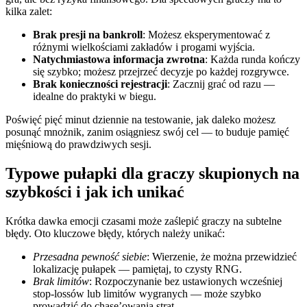
kilka zalet:
Brak presji na bankroll
: Możesz eksperymentować z
różnymi wielkościami zakładów i progami wyjścia.
Natychmiastowa informacja zwrotna
: Każda runda kończy
się szybko; możesz przejrzeć decyzje po każdej rozgrywce.
Brak konieczności rejestracji
: Zacznij grać od razu —
idealne do praktyki w biegu.
Poświęć pięć minut dziennie na testowanie, jak daleko możesz
posunąć mnożnik, zanim osiągniesz swój cel — to buduje pamięć
mięśniową do prawdziwych sesji.
Typowe pułapki dla graczy skupionych na
szybkości i jak ich unikać
Krótka dawka emocji czasami może zaślepić graczy na subtelne
błędy. Oto kluczowe błędy, których należy unikać:
Przesadna pewność siebie
: Wierzenie, że można przewidzieć
lokalizację pułapek — pamiętaj, to czysty RNG.
Brak limitów
: Rozpoczynanie bez ustawionych wcześniej
stop-lossów lub limitów wygranych — może szybko
prowadzić do chase’owania strat.