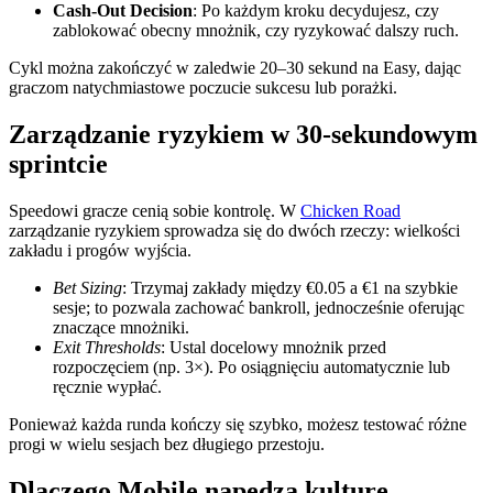
Cash‑Out Decision
: Po każdym kroku decydujesz, czy
zablokować obecny mnożnik, czy ryzykować dalszy ruch.
Cykl można zakończyć w zaledwie 20–30 sekund na Easy, dając
graczom natychmiastowe poczucie sukcesu lub porażki.
Zarządzanie ryzykiem w 30‑sekundowym
sprintcie
Speedowi gracze cenią sobie kontrolę. W
Chicken Road
zarządzanie ryzykiem sprowadza się do dwóch rzeczy: wielkości
zakładu i progów wyjścia.
Bet Sizing
: Trzymaj zakłady między €0.05 a €1 na szybkie
sesje; to pozwala zachować bankroll, jednocześnie oferując
znaczące mnożniki.
Exit Thresholds
: Ustal docelowy mnożnik przed
rozpoczęciem (np. 3×). Po osiągnięciu automatycznie lub
ręcznie wypłać.
Ponieważ każda runda kończy się szybko, możesz testować różne
progi w wielu sesjach bez długiego przestoju.
Dlaczego Mobile napędza kulturę