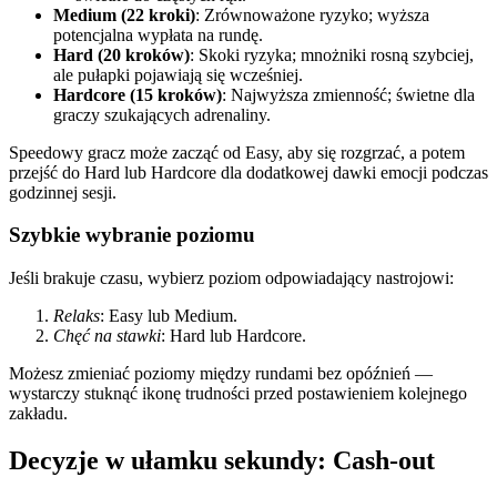
Medium (22 kroki)
: Zrównoważone ryzyko; wyższa
potencjalna wypłata na rundę.
Hard (20 kroków)
: Skoki ryzyka; mnożniki rosną szybciej,
ale pułapki pojawiają się wcześniej.
Hardcore (15 kroków)
: Najwyższa zmienność; świetne dla
graczy szukających adrenaliny.
Speedowy gracz może zacząć od Easy, aby się rozgrzać, a potem
przejść do Hard lub Hardcore dla dodatkowej dawki emocji podczas
godzinnej sesji.
Szybkie wybranie poziomu
Jeśli brakuje czasu, wybierz poziom odpowiadający nastrojowi:
Relaks
: Easy lub Medium.
Chęć na stawki
: Hard lub Hardcore.
Możesz zmieniać poziomy między rundami bez opóźnień —
wystarczy stuknąć ikonę trudności przed postawieniem kolejnego
zakładu.
Decyzje w ułamku sekundy: Cash‑out