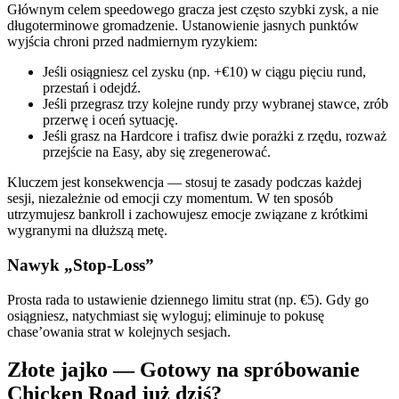
Głównym celem speedowego gracza jest często szybki zysk, a nie
długoterminowe gromadzenie. Ustanowienie jasnych punktów
wyjścia chroni przed nadmiernym ryzykiem:
Jeśli osiągniesz cel zysku (np. +€10) w ciągu pięciu rund,
przestań i odejdź.
Jeśli przegrasz trzy kolejne rundy przy wybranej stawce, zrób
przerwę i oceń sytuację.
Jeśli grasz na Hardcore i trafisz dwie porażki z rzędu, rozważ
przejście na Easy, aby się zregenerować.
Kluczem jest konsekwencja — stosuj te zasady podczas każdej
sesji, niezależnie od emocji czy momentum. W ten sposób
utrzymujesz bankroll i zachowujesz emocje związane z krótkimi
wygranymi na dłuższą metę.
Nawyk „Stop‑Loss”
Prosta rada to ustawienie dziennego limitu strat (np. €5). Gdy go
osiągniesz, natychmiast się wyloguj; eliminuje to pokusę
chase’owania strat w kolejnych sesjach.
Złote jajko — Gotowy na spróbowanie
Chicken Road już dziś?