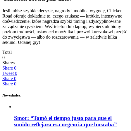
Jeśli lubisz szybkie decyzje, nagrody i mobilną wygodę, Chicken
Road oferuje dokładnie to, czego szukasz — krótkie, intensywne
doświadczenie, które nagradza szybki timing i zdyscyplinowane
zarządzanie ryzykiem. Weź telefon lub laptop, wybierz ulubiony
poziom trudności, ustaw cel mnożnika i pozwól kurczakowi przejść
do zwycięstwa — albo do rozczarowania — w zaledwie kilka
sekund. Udanej gry!
Total
0
Shares
Share
0
Tweet
0
Share
0
Share
0
Novedades:
Smor: “Tomó el tiempo justo para que el
sonido reflejara esa urgencia que buscaba”