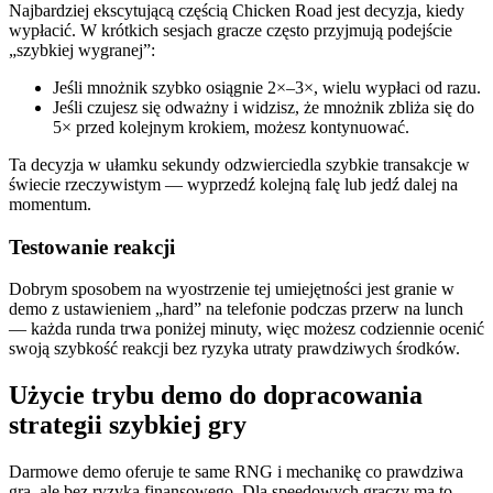
Najbardziej ekscytującą częścią Chicken Road jest decyzja, kiedy
wypłacić. W krótkich sesjach gracze często przyjmują podejście
„szybkiej wygranej”:
Jeśli mnożnik szybko osiągnie 2×–3×, wielu wypłaci od razu.
Jeśli czujesz się odważny i widzisz, że mnożnik zbliża się do
5× przed kolejnym krokiem, możesz kontynuować.
Ta decyzja w ułamku sekundy odzwierciedla szybkie transakcje w
świecie rzeczywistym — wyprzedź kolejną falę lub jedź dalej na
momentum.
Testowanie reakcji
Dobrym sposobem na wyostrzenie tej umiejętności jest granie w
demo z ustawieniem „hard” na telefonie podczas przerw na lunch
— każda runda trwa poniżej minuty, więc możesz codziennie ocenić
swoją szybkość reakcji bez ryzyka utraty prawdziwych środków.
Użycie trybu demo do dopracowania
strategii szybkiej gry
Darmowe demo oferuje te same RNG i mechanikę co prawdziwa
gra, ale bez ryzyka finansowego. Dla speedowych graczy ma to