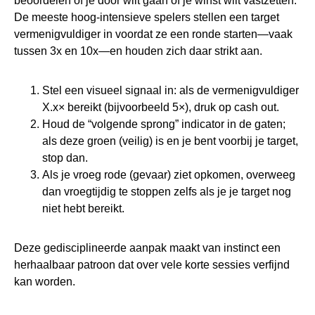
beoordelen of je door wilt gaan of je winst wilt vastzetten.
De meeste hoog‑intensieve spelers stellen een target
vermenigvuldiger in voordat ze een ronde starten—vaak
tussen 3x en 10x—en houden zich daar strikt aan.
Stel een visueel signaal in: als de vermenigvuldiger
X.x× bereikt (bijvoorbeeld 5×), druk op cash out.
Houd de “volgende sprong” indicator in de gaten;
als deze groen (veilig) is en je bent voorbij je target,
stop dan.
Als je vroeg rode (gevaar) ziet opkomen, overweeg
dan vroegtijdig te stoppen zelfs als je je target nog
niet hebt bereikt.
Deze gedisciplineerde aanpak maakt van instinct een
herhaalbaar patroon dat over vele korte sessies verfijnd
kan worden.