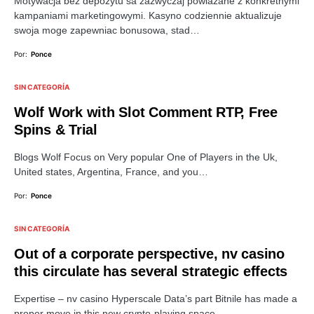
Motywacja bez depozytu sa zazwyczaj powiazane z konkretnymi
kampaniami marketingowymi. Kasyno codziennie aktualizuje
swoja moge zapewniac bonusowa, stad…
Por:
Ponce
SIN CATEGORÍA
Wolf Work with Slot Comment RTP, Free
Spins & Trial
Blogs Wolf Focus on Very popular One of Players in the Uk,
United states, Argentina, France, and you…
Por:
Ponce
SIN CATEGORÍA
Out of a corporate perspective, nv casino
this circulate has several strategic effects
Expertise – nv casino Hyperscale Data’s part Bitnile has made a
proper move in this new crypto-playing space…