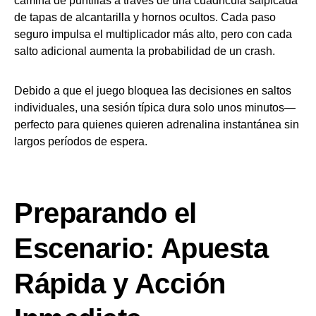
camina de puntillas a través de una cuadrícula salpicada
de tapas de alcantarilla y hornos ocultos. Cada paso
seguro impulsa el multiplicador más alto, pero con cada
salto adicional aumenta la probabilidad de un crash.
Debido a que el juego bloquea las decisiones en saltos
individuales, una sesión típica dura solo unos minutos—
perfecto para quienes quieren adrenalina instantánea sin
largos períodos de espera.
Preparando el
Escenario: Apuesta
Rápida y Acción