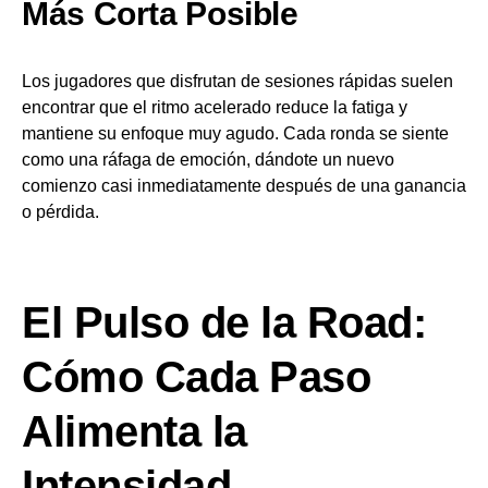
Más Corta Posible
Los jugadores que disfrutan de sesiones rápidas suelen
encontrar que el ritmo acelerado reduce la fatiga y
mantiene su enfoque muy agudo. Cada ronda se siente
como una ráfaga de emoción, dándote un nuevo
comienzo casi inmediatamente después de una ganancia
o pérdida.
El Pulso de la Road:
Cómo Cada Paso
Alimenta la
Intensidad