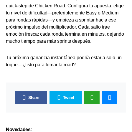
quick‑step de Chicken Road. Configura tu apuesta, elige
tu nivel de dificultad—preferiblemente Easy o Medium
para rondas rápidas—y empieza a sprintar hacia ese
próximo impulso del multiplicador. Cada salto trae
emoción fresca; cada ronda termina en minutos, dejando
mucho tiempo para más sprints después.
Tu próxima ganancia instantánea podría estar a solo un
toque—¿listo para tomar la road?
Share
Tweet
Novedades: