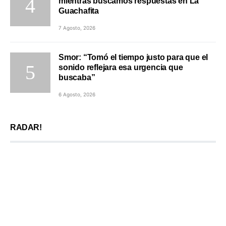
mientras buscamos respuestas en La
Guachafita
7 Agosto, 2026
Smor: “Tomó el tiempo justo para que el
sonido reflejara esa urgencia que
buscaba”
6 Agosto, 2026
RADAR!