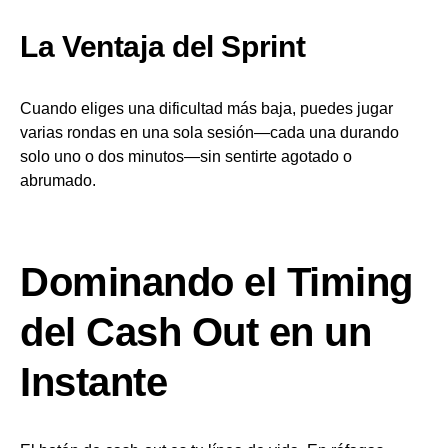
La Ventaja del Sprint
Cuando eliges una dificultad más baja, puedes jugar
varias rondas en una sola sesión—cada una durando
solo uno o dos minutos—sin sentirte agotado o
abrumado.
Dominando el Timing
del Cash Out en un
Instante