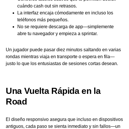
cuándo cash out sin retrasos.
La interfaz encaja cómodamente en incluso los
teléfonos más pequeños.
No se requiere descarga de app—simplemente
abre tu navegador y empieza a sprintar.
Un jugador puede pasar diez minutos saltando en varias
rondas mientras viaja en transporte o espera en fila—
justo lo que los entusiastas de sesiones cortas desean.
Una Vuelta Rápida en la
Road
El diseño responsivo asegura que incluso en dispositivos
antiguos, cada paso se sienta inmediato y sin fallos—un