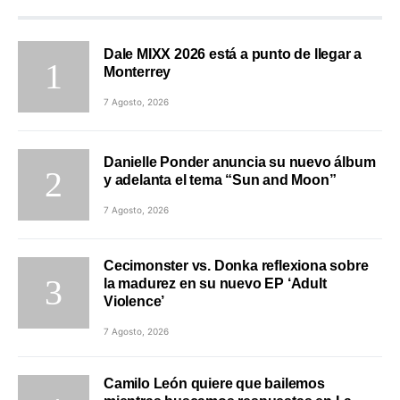
Dale MIXX 2026 está a punto de llegar a
Monterrey
7 Agosto, 2026
Danielle Ponder anuncia su nuevo álbum
y adelanta el tema “Sun and Moon”
7 Agosto, 2026
Cecimonster vs. Donka reflexiona sobre
la madurez en su nuevo EP ‘Adult
Violence’
7 Agosto, 2026
Camilo León quiere que bailemos