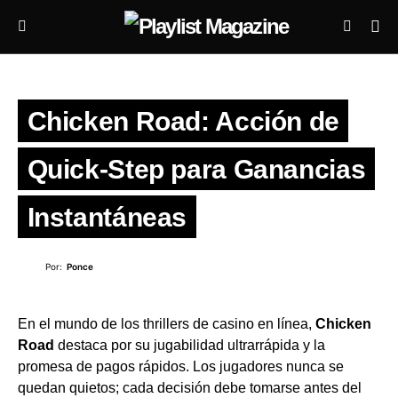
Chicken Road: Acción de
Quick‑Step para Ganancias
Instantáneas
Por:
Ponce
En el mundo de los thrillers de casino en línea,
Chicken
Road
destaca por su jugabilidad ultrarrápida y la
promesa de pagos rápidos. Los jugadores nunca se
quedan quietos; cada decisión debe tomarse antes del