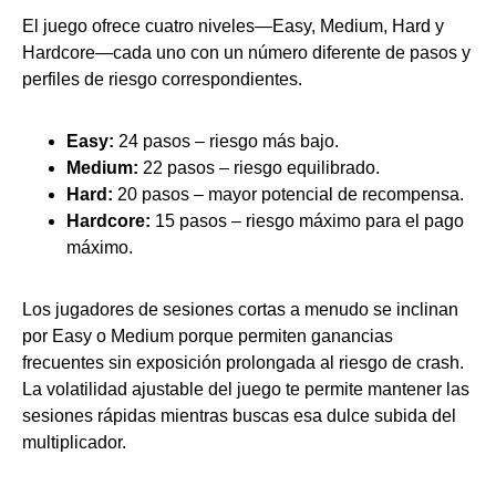
El juego ofrece cuatro niveles—Easy, Medium, Hard y
Hardcore—cada uno con un número diferente de pasos y
perfiles de riesgo correspondientes.
Easy:
24 pasos – riesgo más bajo.
Medium:
22 pasos – riesgo equilibrado.
Hard:
20 pasos – mayor potencial de recompensa.
Hardcore:
15 pasos – riesgo máximo para el pago
máximo.
Los jugadores de sesiones cortas a menudo se inclinan
por Easy o Medium porque permiten ganancias
frecuentes sin exposición prolongada al riesgo de crash.
La volatilidad ajustable del juego te permite mantener las
sesiones rápidas mientras buscas esa dulce subida del
multiplicador.