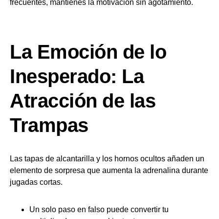
frecuentes, mantienes la motivación sin agotamiento.
La Emoción de lo
Inesperado: La
Atracción de las
Trampas
Las tapas de alcantarilla y los hornos ocultos añaden un
elemento de sorpresa que aumenta la adrenalina durante
jugadas cortas.
Un solo paso en falso puede convertir tu