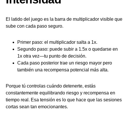
El latido del juego es la barra de multiplicador visible que
sube con cada paso seguro.
Primer paso: el multiplicador salta a 1x.
Segundo paso: puede subir a 1.5x o quedarse en
1x otra vez—tu punto de decisión.
Cada paso posterior trae un riesgo mayor pero
también una recompensa potencial más alta.
Porque tú controlas cuándo detenerte, estás
constantemente equilibrando riesgo y recompensa en
tiempo real. Esa tensión es lo que hace que las sesiones
cortas sean tan emocionantes.