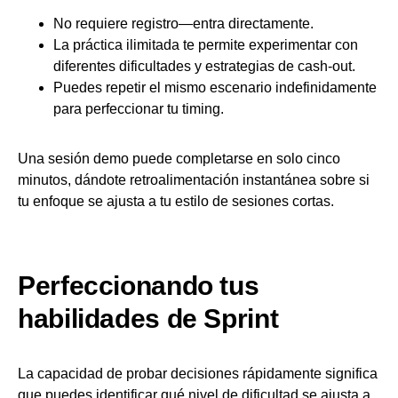
No requiere registro—entra directamente.
La práctica ilimitada te permite experimentar con
diferentes dificultades y estrategias de cash‑out.
Puedes repetir el mismo escenario indefinidamente
para perfeccionar tu timing.
Una sesión demo puede completarse en solo cinco
minutos, dándote retroalimentación instantánea sobre si
tu enfoque se ajusta a tu estilo de sesiones cortas.
Perfeccionando tus
habilidades de Sprint
La capacidad de probar decisiones rápidamente significa
que puedes identificar qué nivel de dificultad se ajusta a