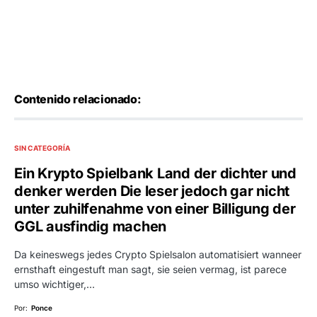
Contenido relacionado:
SIN CATEGORÍA
Ein Krypto Spielbank Land der dichter und
denker werden Die leser jedoch gar nicht
unter zuhilfenahme von einer Billigung der
GGL ausfindig machen
Da keineswegs jedes Crypto Spielsalon automatisiert wanneer
ernsthaft eingestuft man sagt, sie seien vermag, ist parece
umso wichtiger,…
Por:
Ponce