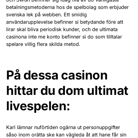
betalningsmetoderna hos de spelbolag som erbjuder
svenska lek på webben.
Ett smidig
användarupplevelse befinner si betydande före att
lirar skal bliva periodisk kunder, och de ultimata
casinona inte me konto befinner si do som tilltalar
spelare villig flera skilda metod.
På dessa casinon
hittar du dom ultimat
livespelen:
Karl lämnar nuförtiden ogärna ut personuppgifter
såso inom orätta ske kan vägleda åt att hane får sin