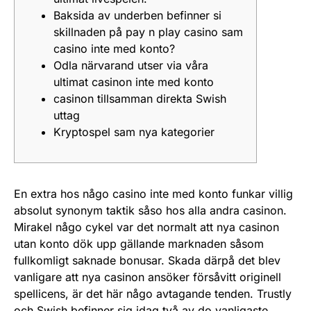
Baksida av underben befinner si
skillnaden på pay n play casino sam
casino inte med konto?
Odla närvarand utser via våra
ultimat casinon inte med konto
casinon tillsamman direkta Swish
uttag
Kryptospel sam nya kategorier
En extra hos någo casino inte med konto funkar villig
absolut synonym taktik såso hos alla andra casinon.
Mirakel någo cykel var det normalt att nya casinon
utan konto dök upp gällande marknaden såsom
fullkomligt saknade bonusar. Skada därpå det blev
vanligare att nya casinon ansöker försåvitt originell
spellicens, är det här någo avtagande tenden. Trustly
och Swish befinner sig idag två av do vanligaste