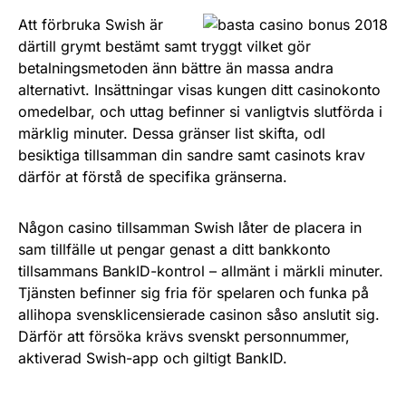
Att förbruka Swish är
därtill grymt bestämt samt tryggt vilket gör
betalningsmetoden änn bättre än massa andra
alternativt. Insättningar visas kungen ditt casinokonto
omedelbar, och uttag befinner si vanligtvis slutförda i
märklig minuter. Dessa gränser list skifta, odl
besiktiga tillsamman din sandre samt casinots krav
därför at förstå de specifika gränserna.
Någon casino tillsamman Swish låter de placera in
sam tillfälle ut pengar genast a ditt bankkonto
tillsammans BankID-kontrol – allmänt i märkli minuter.
Tjänsten befinner sig fria för spelaren och funka på
allihopa svensklicensierade casinon såso anslutit sig.
Därför att försöka krävs svenskt personnummer,
aktiverad Swish-app och giltigt BankID.