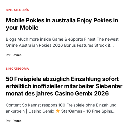
SIN CATEGORÍA
Mobile Pokies in australia Enjoy Pokies in
your Mobile
Blogs Much more inside Game & eSports Finest The newest
Online Australian Pokies 2026 Bonus Features Struck it…
Por:
Ponce
SIN CATEGORÍA
50 Freispiele abzüglich Einzahlung sofort
erhältlich inoffizieller mitarbeiter Siebenter
monat des jahres Casino Gemix 2026
Content So kannst respons 100 Freispiele ohne Einzahlung
ankurbeln | Casino Gemix
StarGames – 10 Free Spins…
Por:
Ponce