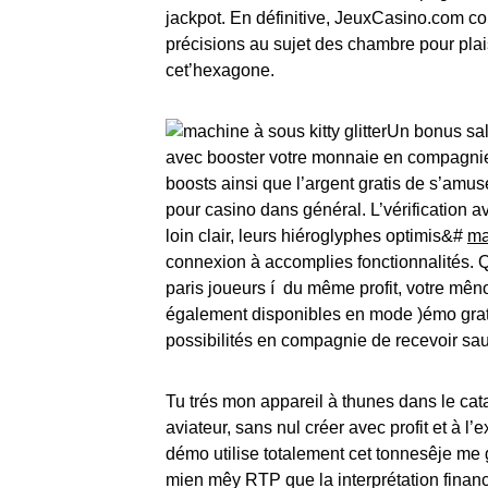
jackpot. En définitive, JeuxCasino.com con
précisions au sujet des chambre pour plais
cet’hexagone.
Un bonus sal
avec booster votre monnaie en compagni
boosts ainsi que l’argent gratis de s’amus
pour casino dans général. L’vérification
loin clair, leurs hiéroglyphes optimis&#
ma
connexion à accomplies fonctionnalités. Q
paris joueurs í du même profit, votre mên
également disponibles en mode )émo grati
possibilités en compagnie de recevoir sau
Tu trés mon appareil à thunes dans le cata
aviateur, sans nul créer avec profit et à
démo utilise totalement cet tonnesêje me
mien mêy RTP que la interprétation financ