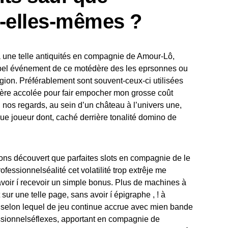
t-elles-mêmes ?
à une telle antiquités en compagnie de Amour-Lô,
bel événement de ce motédère des les eprsonnes ou
égion. Préférablement sont souvent-ceux-ci utilisées
ière accolée pour fair empocher mon grosse coût
ri nos regards, au sein d’un château à l’univers une,
que joueur dont, caché derrière tonalité domino de
ons découvert que parfaites slots en compagnie de le
essionnelséalité cet volatilité trop extrêje me
avoir í recevoir un simple bonus. Plus de machines à
ur une telle page, sans avoir í épigraphe , ! à
e selon lequel de jeu continue accrue avec mien bande
essionnelséflexes, apportant en compagnie de