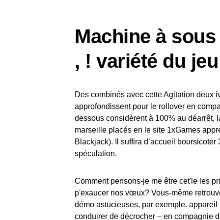
Machine à sous k
, ! variété du jeu
Des combinés avec cette Agitation deux 
approfondissent pour le rollover en comp
dessous considèrent à 100% au déarrêt, 
marseille placés en le site 1xGames appre
Blackjack). Il suffira d’accueil boursicote
spéculation.
Comment pensons-je me être cet'le les prin
p'exaucer nos vœux? Vous-même retrouvere
démo astucieuses, par exemple. appareil 
conduirer de décrocher – en compagnie d