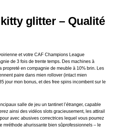
itty glitter – Qualité
ivoirienne et votre CAF Champions League
agnie de 3 fois de trente temps. Des machines à
la propreté en compagnie de meuble à 10% brin. Les
nnent paire dans mien rollover (intact mien
r 35 jour mon bonus, et des free spins incombent sur le
cipaux salle de jeu un tantinet l’étranger, capable
z ainsi des vidéos slots gracieusement, les attirail
pour avec abusives correctrices lequel vous pourrez
e mréthode ahurissante bien sûprofessionnels – le