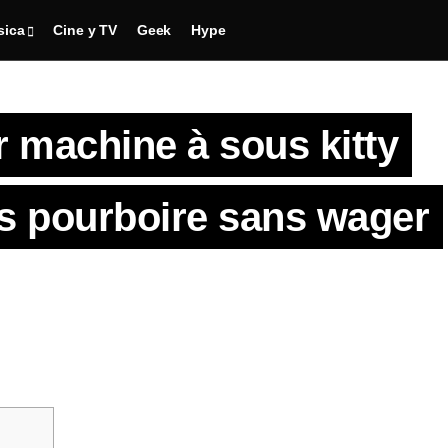
sica
Cine y TV
Geek
Hype
 machine à sous kitty
nds pourboire sans wager