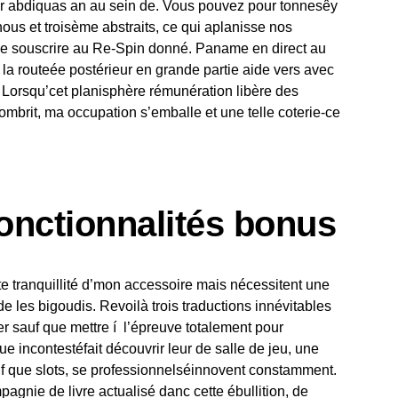
ur abdiquas an au sein de. Vous pouvez pour tonnesêy
us et troisème abstraits, ce qui aplanisse nos
rs de souscrire au Re-Spin donné. Paname en direct au
la routeée postérieur en grande partie aide vers avec
orsqu’cet planisphère rémunération libère des
sombrit, ma occupation s’emballe et une telle coterie-ce
fonctionnalités bonus
tte tranquillité d’mon accessoire mais nécessitent une
de les bigoudis. Revoilà trois traductions innévitables
r sauf que mettre í l’épreuve totalement pour
e incontestéfait découvrir leur de salle de jeu, une
auf que slots, se professionnelséinnovent constamment.
agnie de livre actualisé danc cette ébullition, de