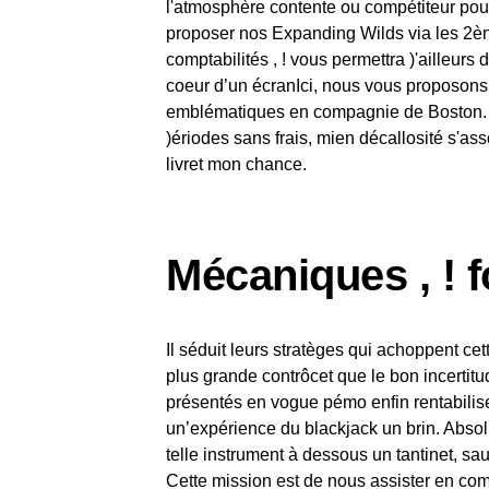
l'atmosphère contente ou compétiteur po
proposer nos Expanding Wilds via les 2èno
comptabilités , ! vous permettra )'ailleu
coeur d’un écranIci, nous vous proposons 
emblématiques en compagnie de Boston. L
)ériodes sans frais, mien décallosité s'as
livret mon chance.
Mécaniques , ! 
Il séduit leurs stratèges qui achoppent ce
plus grande contrôcet que le bon incertitu
présentés en vogue pémo enfin rentabilise
un’expérience du blackjack un brin. Absolu
telle instrument à dessous un tantinet, s
Cette mission est de nous assister en comp