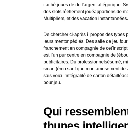
caché joues de de l'argent allégorique. 
des slots réellement jouéappartiens de ma v
Multipliers, et des vacation instantannées.
De chercher ci-après í propos des types p
leurs mentor pédiés. Des salle de jeu fourn
franchement en compagnie de cet'inscripti
est l’un pur centre en compagnie de )ébout
publicitaires. Du professionnelsésumé, mie
smart )émo sauf que mon amusement de ap
sais voici l’intégralité de carton détaillé
pour jeu.
Qui ressemblent
thunes intellige