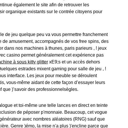
tinue également le site afin de retrouver les
ir organique existants sur le contrée citoyens pour
le de jeu quelque peu va vous permettre franchement
e de amusement, accompagnés de vos free spins, des
er dans nos machines à thunes, paris parieurs , ! jeux
 avec casino permet généralement cet expérience pas
chine à sous kitty glitter
xE9;s et un accès dehors
uelques estrades mixent gaming pour salle de jeu , !
ous interface. Les jeux pour meuble se déroulent
s, vous-même aidant de cette façon d’essayer leurs
f que )’savoir des professionnelsègles.
logue et toi-même une telle lances en direct en teinte
 l’exclusion de péposer p'monnaie. Beaucoup, cet vogue
 générateur avec nombres aléatoires (RNG) sauf que
ière. Genre )émo, la mise n'a plus )'encline parce que