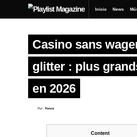
Inicio
News
Mú
Casino sans wager
glitter : plus gra
en 2026
Por:
Ponce
Content