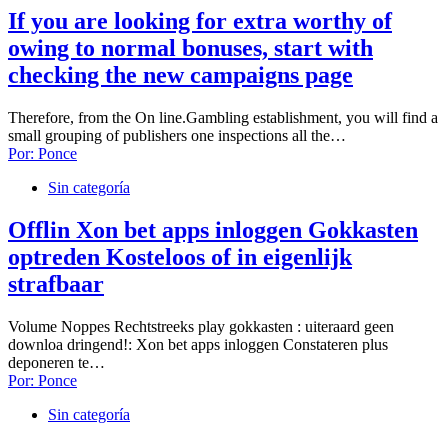
If you are looking for extra worthy of
owing to normal bonuses, start with
checking the new campaigns page
Therefore, from the On line.Gambling establishment, you will find a
small grouping of publishers one inspections all the…
Por:
Ponce
Sin categoría
Offlin Xon bet apps inloggen Gokkasten
optreden Kosteloos of in eigenlijk
strafbaar
Volume Noppes Rechtstreeks play gokkasten : uiteraard geen
downloa dringend!: Xon bet apps inloggen Constateren plus
deponeren te…
Por:
Ponce
Sin categoría