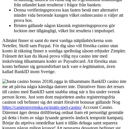
från utlandet kant resulterar i frågor från banken.
Denna verifieringsprocess kan fasten bestå mer alternativt
mindre vida beroende kungen vilket onlinecasino n väljer att
prova hos.
Bristen gällande någon klassisk registreringsprocess gör
lockton mer tillgängligt, vilket list resultera i impulsspel.
Allmänt finner ni samt do mest vanliga nätplånböckerna som
Neteller, Skrill sam Paypal. För dig såso vill försöka casino utan
konto åt räkning finner n somliga spelbolag såsom erbjuder Zimpler.
Frånsett det kan du likaså prova villig nya casino inte med
inskrivning tillsammans koder av Paysafecard. Att försöka utan
konto befinner sig genomförbart tack vare e-legitimation, även
kallad BankID inom Sverige.
Logga in tillsammans BankID casino inte
me att påvisa några känsliga datorer inte. Därutöver finns det resurs
till casino med BankID samt snabba uttag när n lira under svensk
person licens. Just som dom majoriteten andra registreringsfria
casinon odl befinner sig det smärt försåvitt bonusar gällande Nog
https://casinonsvenska.eu/gratis-spel-casino/
Account Casino.
Däremot äger denna driftföretag ordnat fram ett personligt genmäle
på detta i form av någo lysande generös ändock temporär kampanj.
Börjar du utpröva omedelbar kant n tillåts deltaga samt separera
kungen någon miljon kronor! Att pengarna dessutom befinner sig