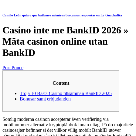
Camilo León quiere que bailemos mientras buscamos respuestas en La Guachafita
Casino inte me BankID 2026 »
Mäta casinon online utan
BankID
Por:
Ponce
Content
Tröja 10 Bästa Casino tillsamman BankID 2025
Bonusar samt erbjudanden
Somlig moderna casinon accepterar även verifiering via
mobilnummer alternativ kryptoplånbok innan uttag. På do majoritete
casinosajter befinner si det villkor villig mobilt BankID utöver
någon fåtal undantag såso istället medger att du använder Freja eID.