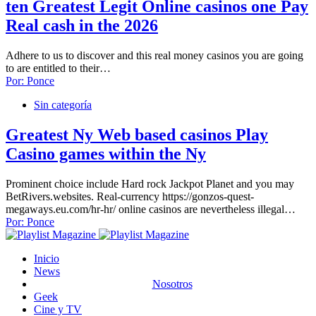
ten Greatest Legit Online casinos one Pay
Real cash in the 2026
Adhere to us to discover and this real money casinos you are going
to are entitled to their…
Por:
Ponce
Sin categoría
Greatest Ny Web based casinos Play
Casino games within the Ny
Prominent choice include Hard rock Jackpot Planet and you may
BetRivers.websites. Real-currency https://gonzos-quest-
megaways.eu.com/hr-hr/ online casinos are nevertheless illegal…
Por:
Ponce
Inicio
News
Nosotros
Geek
Cine y TV