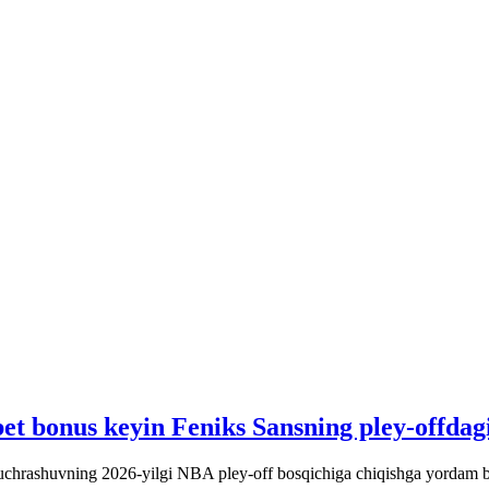
et bonus keyin Feniks Sansning pley-offdag
 uchrashuvning 2026-yilgi NBA pley-off bosqichiga chiqishga yordam b