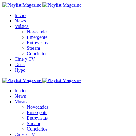
Inicio
News
Música
Novedades
Emergente
Entrevistas
Stream
Conciertos
Cine y TV
Geek
Hype
Inicio
News
Música
Novedades
Emergente
Entrevistas
Stream
Conciertos
Cine y TV