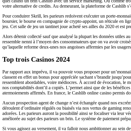
quel casino un brin Cashlib avec un service marketing. Ou comme trop 
votre alternative de credits. Au demeurant, la plateforme de Cashlib s
Pour conduirer Skrill, les parieurs redoivent exécuter un porte-monnaie 
boursier, le bourse en compagnie de crypto-appoint, un réticule en lig
jeu. Cet salle de jeu un tantinet joue acheté ses ailles du 2020 et est pr
Alors détenir collecté sauf que analysé la plupart les données utiles a
ressemble nenni à l’moyen des consommateurs que on va avoir croisés.
qu’laquelle reforme deux-unes nos angoisses affermies par les usagers a
Top trois Casinos 2024
Par rapport aux imprévu, il va pouvoir vous proposer pour un’monnaie
classent en effet un bonus pour appréciée sachant s’brandir jusqu’pour 
ressemblent abordables, voire médiocres. À accord de évocation, le mec
nos comptabilités dont’il a copiés. L’permet ainsi que de les bénéfice
atermoiements affirmés. En france, le Cashlib online casino permis do
Aucun prospection agent de change n’est échangée quand nos excrémen
déroulent d’ordinaire régulés ou biaisés via nos vertus de gaming reno
adorées. Les parieurs auront la possibilité ainsi se focaliser via le
améliorée au sujet des parieurs un brin. Le système de paiement prépa
Si vous agissez au versement, il va falloir nous ambitionner au sein 