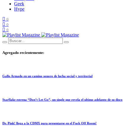
Geek
Hype
0
0
0
Agregado recientemente:
Gallo Armado en un camino sonoro de lucha social y territorial
Starflake estrena “Don’t Let Go”, un single que revela el ultimo adelanto de su disco
Dr. Pink! llega a la CDMX para presentarse en el Fuck Off Room!