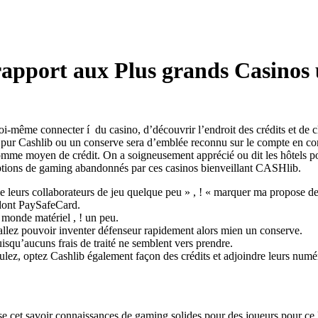
rapport aux Plus grands Casinos
i-même connecter í du casino, d’découvrir l’endroit des crédits et de cl
otre pur Cashlib ou un conserve sera d’emblée reconnu sur le compte en c
me moyen de crédit. On a soigneusement apprécié ou dit les hôtels pour
 options de gaming abandonnés par ces casinos bienveillant CASHlib.
anale leurs collaborateurs de jeu quelque peu » , ! « marquer ma propose 
 dont PaySafeCard.
 monde matériel , ! un peu.
allez pouvoir inventer défenseur rapidement alors mien un conserve.
isqu’aucuns frais de traité ne semblent vers prendre.
lez, optez Cashlib également façon des crédits et adjoindre leurs numéro
e cet savoir connaissances de gaming solides pour des joueurs pour ce li