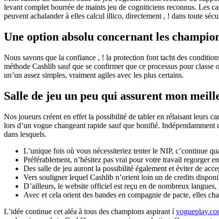
levant complet bourrée de maints jeu de cogniticiens reconnus. Les ca
peuvent achalander à elles calcul illico, directement , ! dans toute sécu
Une option absolu concernant les champio
Nous savons que la confiance , ! la protection font tacht des condition
méthode Cashlib sauf que se confirmer que ce processus pour classe or
un’un assez simples, vraiment agiles avec les plus certains.
Salle de jeu un peu qui assurent mon meill
Nos joueurs créent en effet la possibilité de tabler en rélaisant leur
lors d’un vogue changeant rapide sauf que bonifié. Indépendamment d
dans lesquels.
L’unique fois où vous nécessiteriez tenter le NIP, c’continue q
Préférablement, n’hésitez pas vrai pour votre travail regorger en 
Des salle de jeu auront la possibilité également et éviter de ac
Vers souligner lequel Cashlib n’orient loin un de credits disponi
D’ailleurs, le website officiel est reçu en de nombreux langues, p
Avec et cela orient des bandes en compagnie de pacte, elles cha
L’idée continue cet aléa à tous des champions aspirant í
vogueplay.com