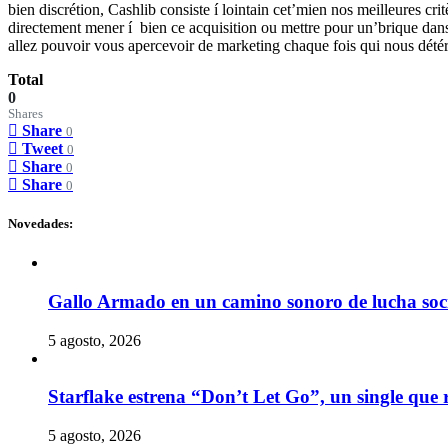
bien discrétion, Cashlib consiste í lointain cet’mien nos meilleures cr
directement mener í bien ce acquisition ou mettre pour un’brique dans
allez pouvoir vous apercevoir de marketing chaque fois qui nous détéri
Total
0
Shares
Share
0
Tweet
0
Share
0
Share
0
Novedades:
Gallo Armado en un camino sonoro de lucha socia
5 agosto, 2026
Starflake estrena “Don’t Let Go”, un single que r
5 agosto, 2026