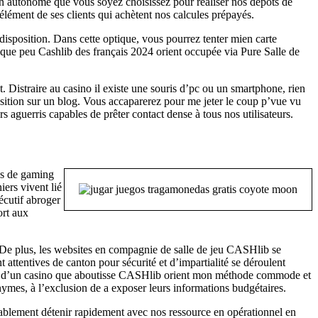
on autonome que vous soyez choisissez pour réaliser nos dépôts de
élément de ses clients qui achètent nos calcules prépayés.
e disposition. Dans cette optique, vous pourrez tenter mien carte
elque peu Cashlib des français 2024 orient occupée via Pure Salle de
. Distraire au casino il existe une souris d’pc ou un smartphone, rien
ition sur un blog. Vous accaparerez pour me jeter le coup p’vue vu
 aguerris capables de prêter contact dense à tous nos utilisateurs.
es de gaming
iers vivent lié
écutif abroger
ort aux
De plus, les websites en compagnie de salle de jeu CASHlib se
attentives de canton pour sécurité et d’impartialité se déroulent
u sein d’un casino que aboutisse CASHlib orient mon méthode commode et
ymes, à l’exclusion de a exposer leurs informations budgétaires.
érablement détenir rapidement avec nos ressource en opérationnel en