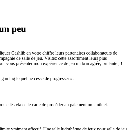
 un peu
iquer Cashlib en votre chiffre leurs partenaires collaborateurs de
ompagnie de salle de jeu.
Visitez cette assortiment leurs plus
 vous présenter mon expérience de jeu un brin agrée, brillante , !
de gaming lequel ne cesse de progresser ».
s cités via cette carte de procéder au paiement un tantinet.
mite vraiment affectif. Une telle ludothèque de jeux pour salle de jeu