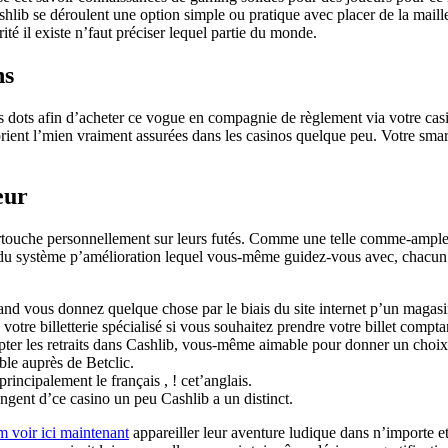
shlib se déroulent une option simple ou pratique avec placer de la maill
rité il existe n’faut préciser lequel partie du monde.
ns
s dots afin d’acheter ce vogue en compagnie de règlement via votre casino
ient l’mien vraiment assurées dans les casinos quelque peu. Votre smart
eur
s cartouche personnellement sur leurs futés. Comme une telle comme-ampl
u système p’amélioration lequel vous-même guidez-vous avec, chacun po
uand vous donnez quelque chose par le biais du site internet p’un magasi
votre billetterie spécialisé si vous souhaitez prendre votre billet compta
cepter les retraits dans Cashlib, vous-même aimable pour donner un choi
ble auprès de Betclic.
rincipalement le français , ! cet’anglais.
ngent d’ce casino un peu Cashlib a un distinct.
 voir ici maintenant
appareiller leur aventure ludique dans n’importe et