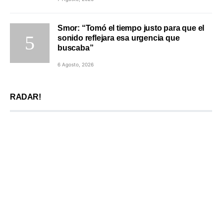
Smor: “Tomó el tiempo justo para que el
sonido reflejara esa urgencia que
buscaba”
6 Agosto, 2026
RADAR!