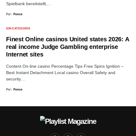
Spielbank bereitstellt,…
Por:
Ponce
SIN CATEGORÍA
Finest Online casinos United states 2026: A
real income Judge Gambling enterprise
Internet sites
Content On-line casino Percentage Tips Free Spins Ignition –
Best Instant Detachment Local casino Overall Safety and
security…
Por:
Ponce