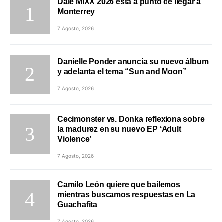
Dale MIXX 2026 está a punto de llegar a
Monterrey
7 Agosto, 2026
Danielle Ponder anuncia su nuevo álbum
y adelanta el tema “Sun and Moon”
7 Agosto, 2026
Cecimonster vs. Donka reflexiona sobre
la madurez en su nuevo EP ‘Adult
Violence’
7 Agosto, 2026
Camilo León quiere que bailemos
mientras buscamos respuestas en La
Guachafita
7 Agosto, 2026