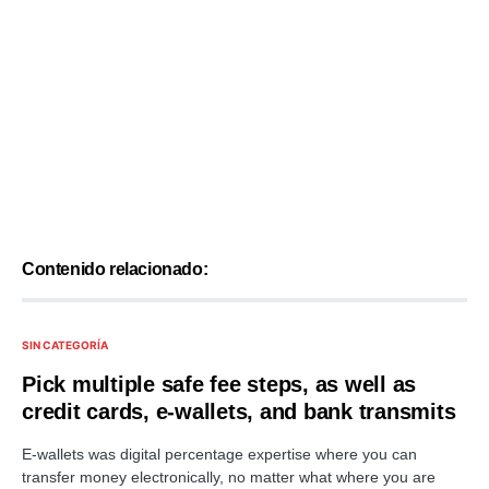
Contenido relacionado:
SIN CATEGORÍA
Pick multiple safe fee steps, as well as
credit cards, e-wallets, and bank transmits
E-wallets was digital percentage expertise where you can
transfer money electronically, no matter what where you are