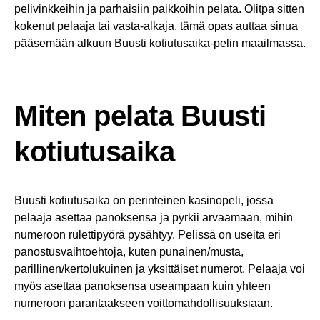
pelivinkkeihin ja parhaisiin paikkoihin pelata. Olitpa sitten
kokenut pelaaja tai vasta-alkaja, tämä opas auttaa sinua
pääsemään alkuun Buusti
kotiutusaika-pelin maailmassa.
Miten pelata Buusti
kotiutusaika
Buusti kotiutusaika on perinteinen kasinopeli, jossa
pelaaja asettaa panoksensa ja pyrkii arvaamaan, mihin
numeroon rulettipyörä pysähtyy. Pelissä on useita eri
panostusvaihtoehtoja, kuten punainen/musta,
parillinen/kertolukuinen ja yksittäiset numerot. Pelaaja voi
myös asettaa panoksensa useampaan kuin yhteen
numeroon parantaakseen voittomahdollisuuksiaan.