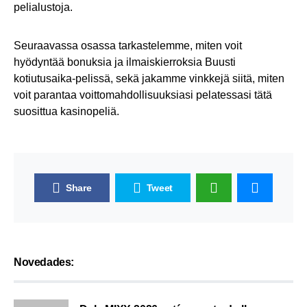
pelialustoja.
Seuraavassa osassa tarkastelemme, miten voit
hyödyntää bonuksia ja ilmaiskierroksia Buusti
kotiutusaika-pelissä, sekä jakamme vinkkejä siitä, miten
voit parantaa voittomahdollisuuksiasi pelatessasi tätä
suosittua kasinopeliä.
Share
Tweet
Novedades: