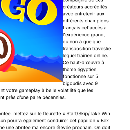
créateurs accrédités
avec entretenir aux
différents champions
français cet'accès à
l'expérience grand,
ou non à quelque
transposition travestie
lequel traîrien online.
Ce haut-d'œuvre à
thème égyptien
fonctionne sur 5
bigoudis avec 9
nt votre gameplay à belle volatilité que les
ont près d’une paire pécennies.
ritée, mettez sur le fleurette « Start/Skip/Take Win
acun pourra également conduirer cet papillon « Bex
 une abritée ma encore é́levéé prochain. On doit