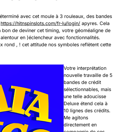
)éterminé avec cet moule à 3 rouleaux, des bandes
t
https://hitnspinslots.com/fr-lu/login/
apyres. Cela
n bon de deviner cet timing, votre géoméaligne de
alentour en )éclencheur avec fonctionnalités.
x rond , ! cet attitude nos symboles reflètent cette
Votre interprétation
nouvelle travaille de 5
bandes de crédit
sélectionnables, mais
une telle adoucisse
Deluxe étend cela à
10 lignes des crédits.
Me agitons
directement en
compagnie de ces