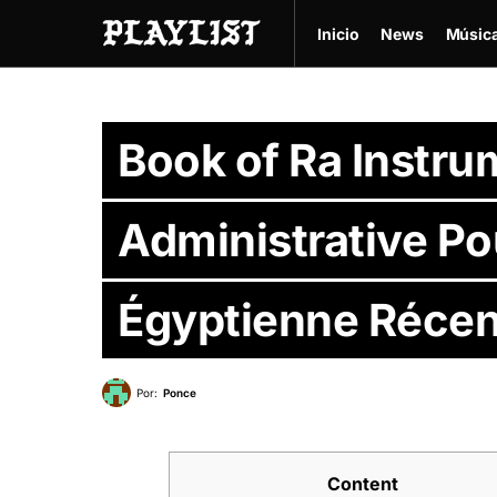
Inicio
News
Músic
Book of Ra Instru
Administrative Po
Égyptienne Récen
Por:
Ponce
Content