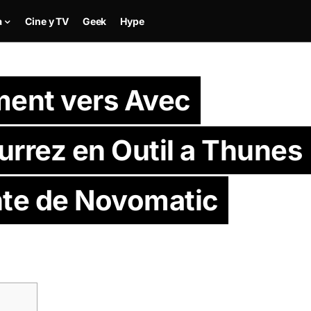
a
Cine y TV
Geek
Hype
ment vers Avec
urrez en Outil a Thunes
te de Novomatic