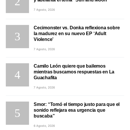
7 Agosto, 2026
Cecimonster vs. Donka reflexiona sobre
la madurez en su nuevo EP ‘Adult
Violence’
7 Agosto, 2026
Camilo León quiere que bailemos
mientras buscamos respuestas en La
Guachafita
7 Agosto, 2026
Smor: “Tomó el tiempo justo para que el
sonido reflejara esa urgencia que
buscaba”
6 Agosto, 2026