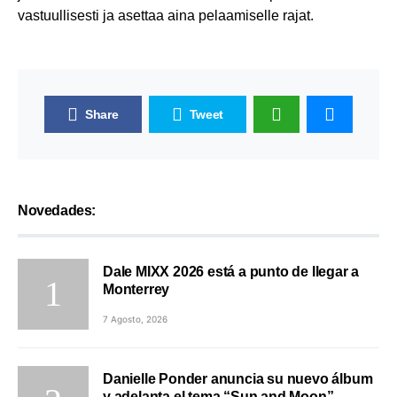
vastuullisesti ja asettaa aina pelaamiselle rajat.
Share
Tweet
Novedades:
Dale MIXX 2026 está a punto de llegar a
Monterrey
7 Agosto, 2026
Danielle Ponder anuncia su nuevo álbum
y adelanta el tema “Sun and Moon”