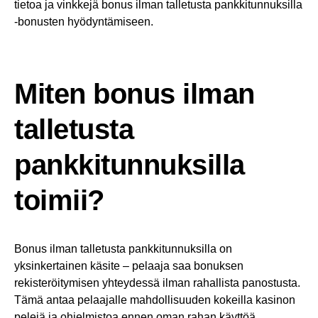
tietoa ja vinkkejä
bonus ilman talletusta pankkitunnuksilla
-bonusten hyödyntämiseen.
Miten bonus ilman
talletusta
pankkitunnuksilla
toimii?
Bonus ilman talletusta pankkitunnuksilla on
yksinkertainen käsite – pelaaja saa bonuksen
rekisteröitymisen yhteydessä ilman rahallista panostusta.
Tämä antaa pelaajalle mahdollisuuden kokeilla kasinon
pelejä ja ohjelmistoa ennen oman rahan käyttöä.