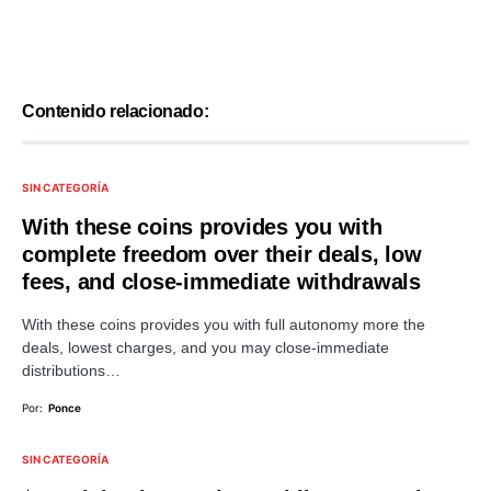
Contenido relacionado:
SIN CATEGORÍA
With these coins provides you with
complete freedom over their deals, low
fees, and close-immediate withdrawals
With these coins provides you with full autonomy more the
deals, lowest charges, and you may close-immediate
distributions…
Por:
Ponce
SIN CATEGORÍA