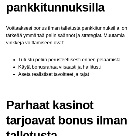
pankkitunnuksilla
Voittaaksesi bonus ilman talletusta pankkitunnuksilla, on
tärkeää ymmärtää pelin säännöt ja strategiat. Muutamia
vinkkejä voittamiseen ovat:
Tutustu peliin perusteellisesti ennen pelaamista
Käytä bonusrahaa viisaasti ja hallitusti
Aseta realistiset tavoitteet ja rajat
Parhaat kasinot
tarjoavat bonus ilman
talletusta