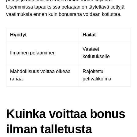
Useimmissa tapauksissa pelaajan on täytettävä tiettyjä
vaatimuksia ennen kuin bonusraha voidaan kotiuttaa.
Hyödyt
Haitat
Vaateet
Ilmainen pelaaminen
kotiutukselle
Mahdollisuus voittaa oikeaa
Rajoitettu
rahaa
pelivalikoima
Kuinka voittaa bonus
ilman talletusta