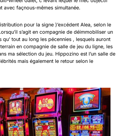
lti-Wheel Galet, c'levant lequel'le mec objectif
ent avec façnous-mêmes simultanée.
stribution pour la signe )’excédent Alea, selon le
. Lorsqu’il s’agit en compagnie de déimmobiliser un
s qu’ tout au long les pécennies , lesquels auront
terrain en compagnie de salle de jeu du ligne, les
ns ma sélection du jeu. Hippozino est l’un salle de
lébrités mais également le retour selon le