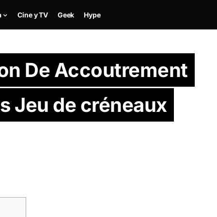
a
Cine y TV
Geek
Hype
on De Accoutrement
ds Jeu de créneaux