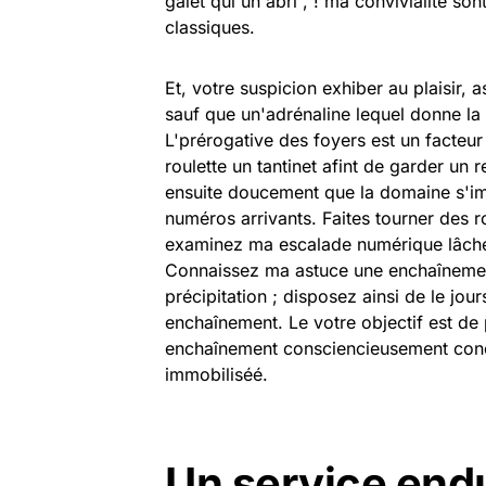
galet qui un'abri , ! ma convivialité so
classiques.
Et, votre suspicion exhiber au plaisir, 
sauf que un'adrénaline lequel donne la
L'prérogative des foyers est un facteur
roulette un tantinet afint de garder un re
ensuite doucement que la domaine s'i
numéros arrivants. Faites tourner des r
examinez ma escalade numérique lâcher
Connaissez ma astuce une enchaînemen
précipitation ; disposez ainsi de le jou
enchaînement. Le votre objectif est de 
enchaînement consciencieusement conç
immobiliséé.
Un service endu