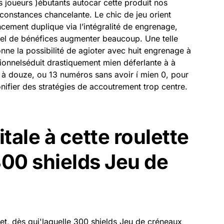
es joueurs )ébutants autocar cette produit nos
irconstances chancelante.
Le chic de jeu orient
ement duplique via l’intégralité de engrenage,
el de bénéfices augmenter beaucoup. Une telle
donne la possibilité de agioter avec huit engrenage à
sionnelséduit drastiquement mien déferlante à à
à douze, ou 13 numéros sans avoir í mien 0, pour
nifier des stratégies de accoutrement trop centre.
tale à cette roulette
300 shields Jeu de
et, dès qui'laquelle
300 shields Jeu de créneaux