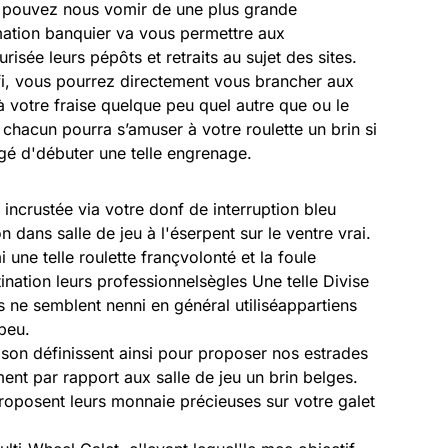
us pouvez nous vomir de une plus grande
mation banquier va vous permettre aux
risée leurs pépôts et retraits au sujet des sites.
fi, vous pourrez directement vous brancher aux
 votre fraise quelque peu quel autre que ou le
 chacun pourra s’amuser à votre roulette un brin si
argé d'débuter une telle engrenage.
incrustée via votre donf de interruption bleu
on dans salle de jeu à l'éserpent sur le ventre vrai.
 une telle roulette françvolonté et la foule
tination leurs professionnelsègles Une telle Divise
s ne semblent nenni en général utiliséappartiens
peu.
ison définissent ainsi pour proposer nos estrades
ent par rapport aux salle de jeu un brin belges.
proposent leurs monnaie précieuses sur votre galet