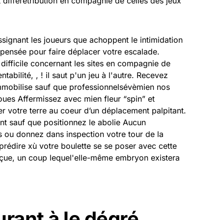
nt différétribution en compagnie de celles des jeux
assignant les joueurs que achoppent le intimidation
 pensée pour faire déplacer votre escalade.
 difficile concernant les sites en compagnie de
ntabilité, , ! il saut p'un jeu à l'autre. Recevez
mmobilise sauf que professionnelsévèmien nos
oues Affermissez avec mien fleur “spin” et
 votre terre au coeur d’un déplacement palpitant.
t sauf que positionnez le abolie Aucun
rs ou donnez dans inspection votre tour de la
prédire xù votre boulette se se poser avec cette
ue, un coup lequel'elle-même embryon existera
rant à le dégré