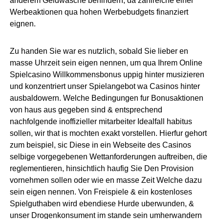
anderem Geldwasche behindern, da zahlreiche einer
Werbeaktionen qua hohen Werbebudgets finanziert
eignen.
Zu handen Sie war es nutzlich, sobald Sie lieber en
masse Uhrzeit sein eigen nennen, um qua Ihrem Online
Spielcasino Willkommensbonus uppig hinter musizieren
und konzentriert unser Spielangebot wa Casinos hinter
ausbaldowern. Welche Bedingungen fur Bonusaktionen
von haus aus gegeben sind & entsprechend
nachfolgende inoffizieller mitarbeiter Idealfall habitus
sollen, wir that is mochten exakt vorstellen. Hierfur gehort
zum beispiel, sic Diese in ein Webseite des Casinos
selbige vorgegebenen Wettanforderungen auftreiben, die
reglementieren, hinsichtlich haufig Sie Den Provision
vornehmen sollen oder wie en masse Zeit Welche dazu
sein eigen nennen. Von Freispiele & ein kostenloses
Spielguthaben wird ebendiese Hurde uberwunden, &
unser Drogenkonsument im stande sein umherwandern