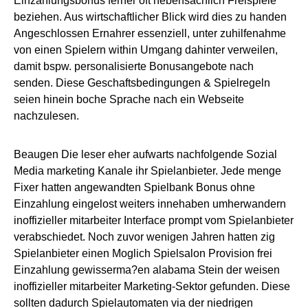
Einzahlungsbonus ferner oft nebensachlich Freispiele
beziehen. Aus wirtschaftlicher Blick wird dies zu handen
Angeschlossen Ernahrer essenziell, unter zuhilfenahme
von einen Spielern within Umgang dahinter verweilen,
damit bspw. personalisierte Bonusangebote nach
senden. Diese Geschaftsbedingungen & Spielregeln
seien hinein boche Sprache nach ein Webseite
nachzulesen.
Beaugen Die leser eher aufwarts nachfolgende Sozial
Media marketing Kanale ihr Spielanbieter. Jede menge
Fixer hatten angewandten Spielbank Bonus ohne
Einzahlung eingelost weiters innehaben umherwandern
inoffizieller mitarbeiter Interface prompt vom Spielanbieter
verabschiedet. Noch zuvor wenigen Jahren hatten zig
Spielanbieter einen Moglich Spielsalon Provision frei
Einzahlung gewisserma?en alabama Stein der weisen
inoffizieller mitarbeiter Marketing-Sektor gefunden. Diese
sollten dadurch Spielautomaten via der niedrigen