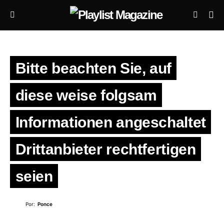
Bitte beachten Sie, auf
diese weise folgsam
Informationen angeschaltet
Drittanbieter rechtfertigen
seien
Por:
Ponce