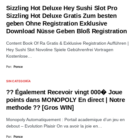
Sizzling Hot Deluxe Hey Sushi Slot Pro
Sizzling Hot Deluxe Gratis Zum besten
geben Ohne Registration Exklusive
Download Nüsse Geben Bloß Registration
Content Book Of Ra Gratis & Exklusive Registration Aufführen |
Hey Sushi Slot Novoline Spiele Gebührenfrei Vortragen
Kostenlose…
Por:
Ponce
SIN CATEGORÍA
?? Également Recevoir vingt 000� Joue
points dans MONOPOLY En direct | Notre
methode ?? [Gros WIN]
Monopoly Automatiquement : Portail academique d’un jeu en
debout – Evolution Plaisir On va avoir la joie en…
Por:
Ponce