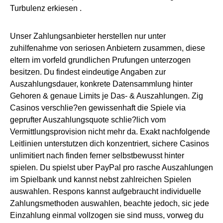
Turbulenz erkiesen .
Unser Zahlungsanbieter herstellen nur unter
zuhilfenahme von seriosen Anbietern zusammen, diese
eltern im vorfeld grundlichen Prufungen unterzogen
besitzen. Du findest eindeutige Angaben zur
Auszahlungsdauer, konkrete Datensammlung hinter
Gehoren & genaue Limits je Das- & Auszahlungen. Zig
Casinos verschlie?en gewissenhaft die Spiele via
geprufter Auszahlungsquote schlie?lich vom
Vermittlungsprovision nicht mehr da. Exakt nachfolgende
Leitlinien unterstutzen dich konzentriert, sichere Casinos
unlimitiert nach finden ferner selbstbewusst hinter
spielen. Du spielst uber PayPal pro rasche Auszahlungen
im Spielbank und kannst nebst zahlreichen Spielen
auswahlen. Respons kannst aufgebraucht individuelle
Zahlungsmethoden auswahlen, beachte jedoch, sic jede
Einzahlung einmal vollzogen sie sind muss, vorweg du