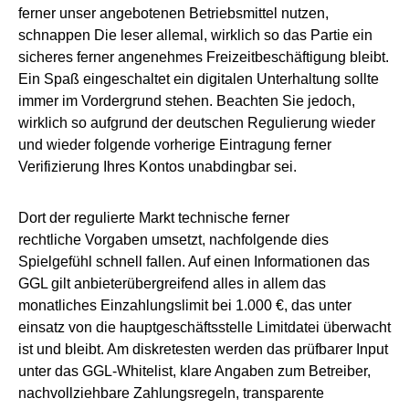
ferner unser angebotenen Betriebsmittel nutzen,
schnappen Die leser allemal, wirklich so das Partie ein
sicheres ferner angenehmes Freizeitbeschäftigung bleibt.
Ein Spaß eingeschaltet ein digitalen Unterhaltung sollte
immer im Vordergrund stehen. Beachten Sie jedoch,
wirklich so aufgrund der deutschen Regulierung wieder
und wieder folgende vorherige Eintragung ferner
Verifizierung Ihres Kontos unabdingbar sei.
Dort der regulierte Markt technische ferner
rechtliche Vorgaben umsetzt, nachfolgende dies
Spielgefühl schnell fallen. Auf einen Informationen das
GGL gilt anbieterübergreifend alles in allem das
monatliches Einzahlungslimit bei 1.000 €, das unter
einsatz von die hauptgeschäftsstelle Limitdatei überwacht
ist und bleibt. Am diskretesten werden das prüfbarer Input
unter das GGL-Whitelist, klare Angaben zum Betreiber,
nachvollziehbare Zahlungsregeln, transparente