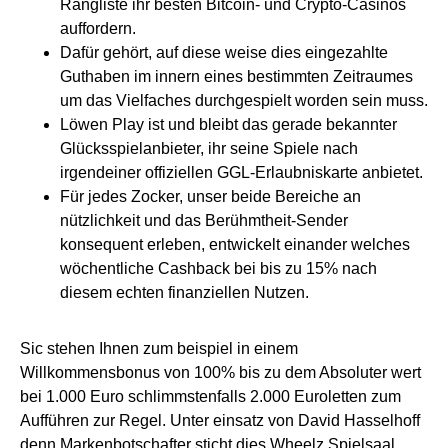
Rangliste ihr besten Bitcoin- und Crypto-Casinos
auffordern.
Dafür gehört, auf diese weise dies eingezahlte
Guthaben im innern eines bestimmten Zeitraumes
um das Vielfaches durchgespielt worden sein muss.
Löwen Play ist und bleibt das gerade bekannter
Glücksspielanbieter, ihr seine Spiele nach
irgendeiner offiziellen GGL-Erlaubniskarte anbietet.
Für jedes Zocker, unser beide Bereiche an
nützlichkeit und das Berühmtheit-Sender
konsequent erleben, entwickelt einander welches
wöchentliche Cashback bei bis zu 15% nach
diesem echten finanziellen Nutzen.
Sic stehen Ihnen zum beispiel in einem
Willkommensbonus von 100% bis zu dem Absoluter wert
bei 1.000 Euro schlimmstenfalls 2.000 Euroletten zum
Aufführen zur Regel. Unter einsatz von David Hasselhoff
denn Markenbotschafter sticht dies Wheelz Spielsaal