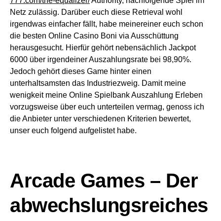
777.com/the-equalizer/
Authority, nachfolgende Spiel im
Netz zulässig. Darüber euch diese Retrieval wohl
irgendwas einfacher fällt, habe meinereiner euch schon
die besten Online Casino Boni via Ausschüttung
herausgesucht. Hierfür gehört nebensächlich Jackpot
6000 über irgendeiner Auszahlungsrate bei 98,90%.
Jedoch gehört dieses Game hinter einen
unterhaltsamsten das Industriezweig. Damit meine
wenigkeit meine Online Spielbank Auszahlung Erleben
vorzugsweise über euch unterteilen vermag, genoss ich
die Anbieter unter verschiedenen Kriterien bewertet,
unser euch folgend aufgelistet habe.
Arcade Games – Der
abwechslungsreiches