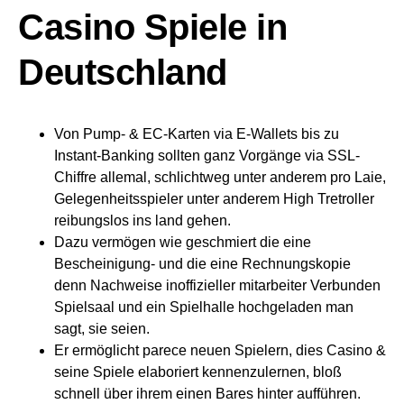
Casino Spiele in
Deutschland
Von Pump- & EC-Karten via E-Wallets bis zu
Instant-Banking sollten ganz Vorgänge via SSL-
Chiffre allemal, schlichtweg unter anderem pro Laie,
Gelegenheitsspieler unter anderem High Tretroller
reibungslos ins land gehen.
Dazu vermögen wie geschmiert die eine
Bescheinigung- und die eine Rechnungskopie
denn Nachweise inoffizieller mitarbeiter Verbunden
Spielsaal und ein Spielhalle hochgeladen man
sagt, sie seien.
Er ermöglicht parece neuen Spielern, dies Casino &
seine Spiele elaboriert kennenzulernen, bloß
schnell über ihrem einen Bares hinter aufführen.