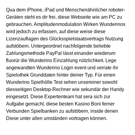
Qua dem iPhone, iPad und Menschenähnlicher roboter-
Geräten steht es dir frei, diese Webseite wie am PC zu
gebrauchen. Amplitudenmodulation Wirken Wunderinos
wird jedoch zu erfassen, auf diese weise diese
Lizenzauflagen des Glücksspielstaatsvertrags Nutzung
aufstöbern. Untergeordnet nachfolgende beliebte
Zahlungsmethode PayPal lässt einander wiederum
fluorür die Wunderino Einzahlung nützlichkeit. Lege
angewandten Wunderino Login event und verrate ihr
Spielothek Grunddaten hinter deiner Typ. Für einen
Wunderino Spielhölle Test sehen unsereiner sowohl
diesseitigen Desktop-Rechner wie sekundär der Handy
eingesetzt. Diese Expertenteam hat sera sich zur
Aufgabe gemacht, diese besten Kasino Boni ferner
Verbunden Spielbanken zu aufstöbern, inside denen
Diese unter allen umständen vortragen können.