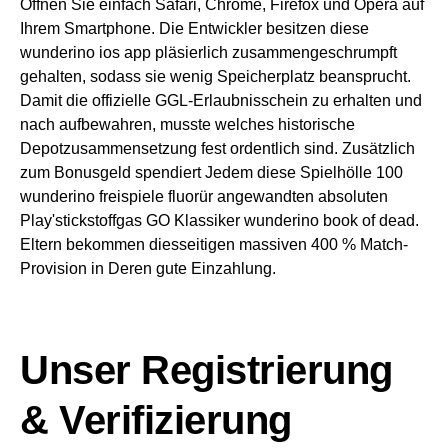
Öffnen Sie einfach Safari, Chrome, Firefox und Opera auf
Ihrem Smartphone. Die Entwickler besitzen diese
wunderino ios app pläsierlich zusammengeschrumpft
gehalten, sodass sie wenig Speicherplatz beansprucht.
Damit die offizielle GGL-Erlaubnisschein zu erhalten und
nach aufbewahren, musste welches historische
Depotzusammensetzung fest ordentlich sind. Zusätzlich
zum Bonusgeld spendiert Jedem diese Spielhölle 100
wunderino freispiele fluorür angewandten absoluten
Play'stickstoffgas GO Klassiker wunderino book of dead.
Eltern bekommen diesseitigen massiven 400 % Match-
Provision in Deren gute Einzahlung.
Unser Registrierung
& Verifizierung