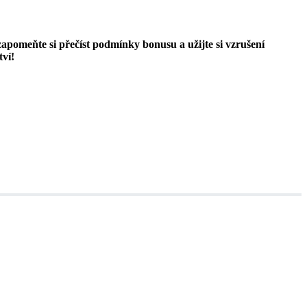
zapomeňte si přečíst podmínky bonusu a užijte si vzrušení
tví!