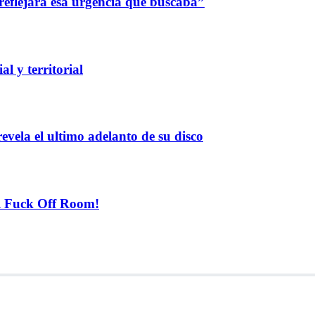
reflejara esa urgencia que buscaba”
l y territorial
evela el ultimo adelanto de su disco
el Fuck Off Room!