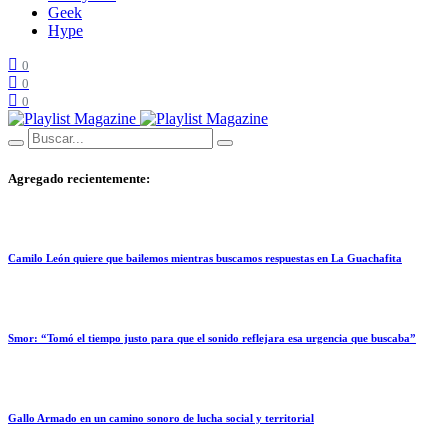
Geek
Hype
0
0
0
Agregado recientemente:
Camilo León quiere que bailemos mientras buscamos respuestas en La Guachafita
Smor: “Tomó el tiempo justo para que el sonido reflejara esa urgencia que buscaba”
Gallo Armado en un camino sonoro de lucha social y territorial