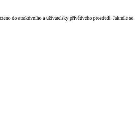
asazeno do atraktivního a uživatelsky přívětivého prostředí. Jakmile se