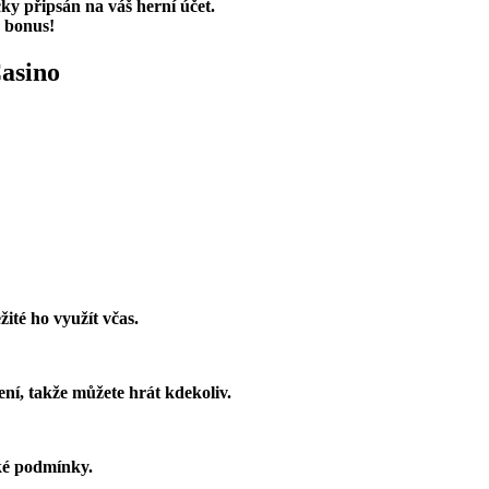
ky připsán na váš herní účet.
j bonus!
asino
ité ho využít včas.
ní, takže můžete hrát kdekoliv.
ké podmínky.