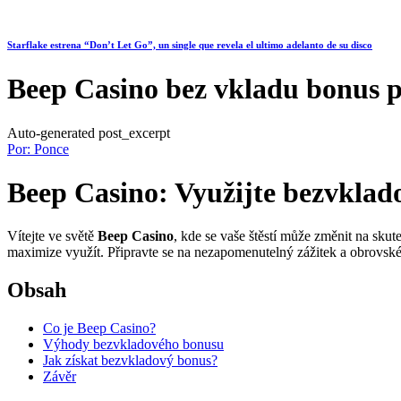
Starflake estrena “Don’t Let Go”, un single que revela el ultimo adelanto de su disco
Beep Casino bez vkladu bonus 
Auto-generated post_excerpt
Por:
Ponce
Beep Casino: Využijte bezvklad
Vítejte ve světě
Beep Casino
, kde se vaše štěstí může změnit na skute
maximize využít. Připravte se na nezapomenutelný zážitek a obrovsk
Obsah
Co je Beep Casino?
Výhody bezvkladového bonusu
Jak získat bezvkladový bonus?
Závěr