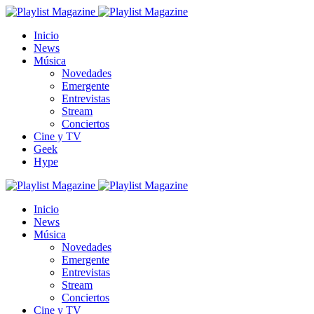
Inicio
News
Música
Novedades
Emergente
Entrevistas
Stream
Conciertos
Cine y TV
Geek
Hype
Inicio
News
Música
Novedades
Emergente
Entrevistas
Stream
Conciertos
Cine y TV