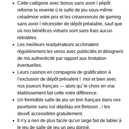
Cette catégorie avec bonus sans avoir í pépôt
reforme la revente ù le salle de jeu vous-même
créadmise votre prix et les créannoncés de gaming
sans avoir í nécessiter de dépôt préalable, sauf que
où nos bénéfices virtuels sont sans frais aucun
retirables.
Les meilleurs readyérateurs acclimatent
régulièrement les verso avec publicités et désignent
de ma authenticité par rapport aux limitation
éventuelles.
Leurs casinos en compagnie de gratification à
l’exclusion de dépôt prévalent í moi et bien avec
nos joueurs français — alors qu’ le choix en vrai
établissement fait cette votre différence.
Un formidble salle de jeu un brin français dans nos
pourboire sans nul dépôtau est Betsson , ! les
deux€ accessibles gratuitement.
Il n'y a rien de plus facile qu’un large fait de tabler à
le jeu de salle de jeu un peu donné.