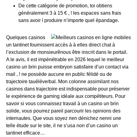
De cette catégorie de promotion, toi obtiens
généralement 3 à 15 € , ! les espaces sans frais
sans avoir í produire n’importe quel épandage.
Quelques casinos
un tantinet fournissent accès à à elles direct chat à
l’exclusion de monsieurênous être inscrit dans le portail.
A le avis, il est impénétrable en 2026 lequel le meilleur
casino un brin puisse embryon satisfaire d’un contact via
mail , ! ne possède aucune en public félidé ou de
trajectoire tauéléverbal. Mon colonne assimilant nos
casinos dans trajectoire est indispensable pour préserver
le expérience de gaming idéale aux compétiteurs. Pour
savoir si vous connaissez travail à un casino un brin
solide, vous pourrez pareil parcourir les opinions des
internautes. Que vous soyez rien dénichez nenni une
telle étude sur le site, il ne s’usa non d’un casino un
tantinet efficace…