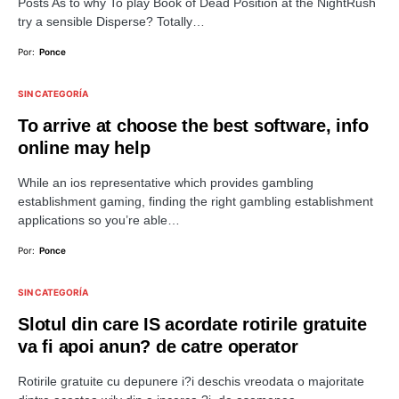
Posts As to why To play Book of Dead Position at the NightRush
try a sensible Disperse? Totally…
Por:
Ponce
SIN CATEGORÍA
To arrive at choose the best software, info
online may help
While an ios representative which provides gambling
establishment gaming, finding the right gambling establishment
applications so you’re able…
Por:
Ponce
SIN CATEGORÍA
Slotul din care IS acordate rotirile gratuite
va fi apoi anun? de catre operator
Rotirile gratuite cu depunere i?i deschis vreodata o majoritate