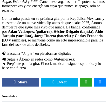
Angie
,
Estar Así
y
5:55
. Canciones cargadas de riffs potentes, letras
introspectivas y esa energía tan suya que nunca se apagó, solo se
recargó.
Con la mira puesta en su próxima gira por la República Mexicana y
el estreno de un nuevo videoclip antes de que acabe 2025, Átomo
demuestra que sigue más vivo que nunca. La banda, conformada
por
Adán Velázquez (guitarra), Héctor Delgado (bajista), Aldo
Jarquín (vocalista), Jorge Huerta (batería)
y
Carlos Fernando
(DJ y samples)
, se mantiene como un acto imprescindible para los
fans del rock de altos decibeles.
🎧 Escucha
“Angie”
en plataformas digitales
📲 Sigue a Átomo en redes como
@atomorock
🔥 Prepárate para la gira. El rock mexicano sigue respirando, y lo
hace con fuerza.
Share
Tweet
Novedades: