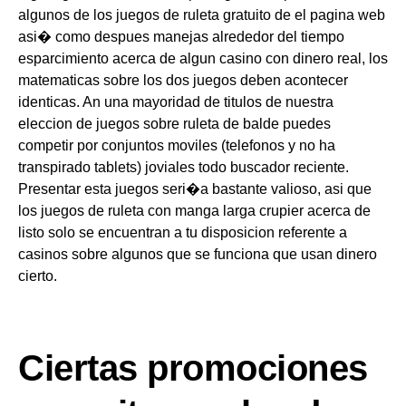
algunos de los juegos de ruleta gratuito de el pagina web
asi� como despues manejas alrededor del tiempo
esparcimiento acerca de algun casino con dinero real, los
matematicas sobre los dos juegos deben acontecer
identicas. An una mayoridad de titulos de nuestra
eleccion de juegos sobre ruleta de balde puedes
competir por conjuntos moviles (telefonos y no ha
transpirado tablets) joviales todo buscador reciente.
Presentar esta juegos seri�a bastante valioso, asi que
los juegos de ruleta con manga larga crupier acerca de
listo solo se encuentran a tu disposicion referente a
casinos sobre algunos que se funciona que usan dinero
cierto.
Ciertas promociones