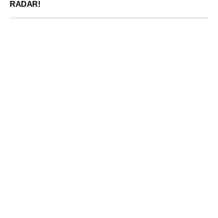
RADAR!