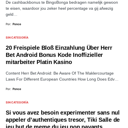
De cashbackbonus te BingoBonga bedragen namelijk gewoon
te eisen, waardoor jou zeker heel percentage va gij afwezig
geld…
Por:
Ponce
SIN CATEGORÍA
20 Freispiele Bloß Einzahlung Über Herr
Bet Android Bonus Kode Inoffizieller
mitarbeiter Platin Kasino
Content Herr Bet Android: Be Aware Of The Maklercourtage
Laws For Different European Countries How Long Does Edv…
Por:
Ponce
SIN CATEGORÍA
Si vous avez besoin experimenter sans nul
appeler d’authentiques tresor, Tiki Salle de
jeu but de meme du jeu non payants