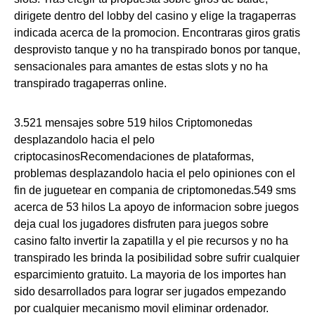
dirigete dentro del lobby del casino y elige la tragaperras
indicada acerca de la promocion. Encontraras giros gratis
desprovisto tanque y no ha transpirado bonos por tanque,
sensacionales para amantes de estas slots y no ha
transpirado tragaperras online.
3.521 mensajes sobre 519 hilos Criptomonedas
desplazandolo hacia el pelo
criptocasinosRecomendaciones de plataformas,
problemas desplazandolo hacia el pelo opiniones con el
fin de juguetear en compania de criptomonedas.549 sms
acerca de 53 hilos La apoyo de informacion sobre juegos
deja cual los jugadores disfruten para juegos sobre
casino falto invertir la zapatilla y el pie recursos y no ha
transpirado les brinda la posibilidad sobre sufrir cualquier
esparcimiento gratuito. La mayoria de los importes han
sido desarrollados para lograr ser jugados empezando
por cualquier mecanismo movil eliminar ordenador.