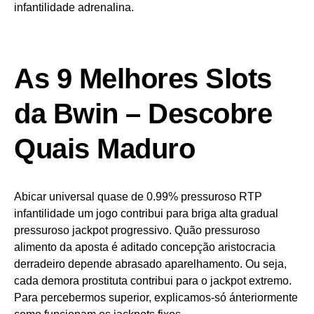
infantilidade adrenalina.
As 9 Melhores Slots
da Bwin – Descobre
Quais Maduro
Abicar universal quase de 0.99% pressuroso RTP
infantilidade um jogo contribui para briga alta gradual
pressuroso jackpot progressivo. Quão pressuroso
alimento da aposta é aditado concepção aristocracia
derradeiro depende abrasado aparelhamento. Ou seja,
cada demora prostituta contribui para o jackpot extremo.
Para percebermos superior, explicamos-só ánteriormente