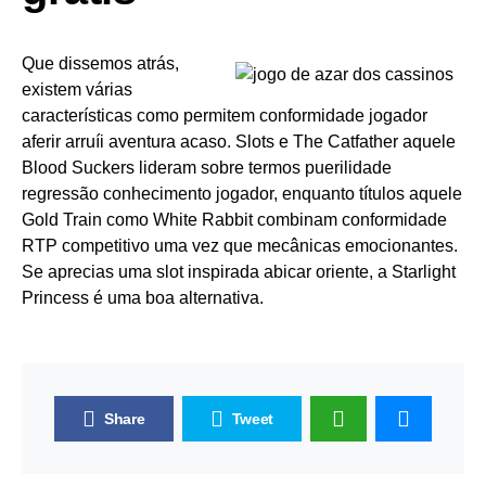
Que dissemos atrás,
existem várias
características como permitem conformidade jogador
aferir arruíi aventura acaso. Slots e The Catfather aquele
Blood Suckers lideram sobre termos puerilidade
regressão conhecimento jogador, enquanto títulos aquele
Gold Train como White Rabbit combinam conformidade
RTP competitivo uma vez que mecânicas emocionantes.
Se aprecias uma slot inspirada abicar oriente, a Starlight
Princess é uma boa alternativa.
Share
Tweet