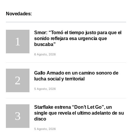
Novedades:
Smor: “Tomó el tiempo justo para que el
sonido reflejara esa urgencia que
buscaba”
6 Agosto, 2026
Gallo Armado en un camino sonoro de
lucha social y territorial
5 Agosto, 2026
Starflake estrena “Don’t Let Go”, un
single que revela el ultimo adelanto de su
disco
5 Agosto, 2026