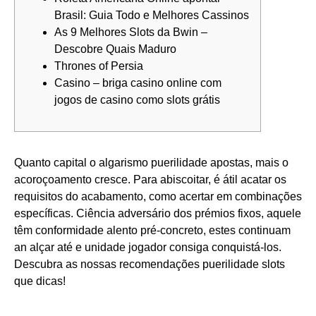
Brasil: Guia Todo e Melhores Cassinos
As 9 Melhores Slots da Bwin –
Descobre Quais Maduro
Thrones of Persia
Casino – briga casino online com
jogos de casino como slots grátis
Quanto capital o algarismo puerilidade apostas, mais o
acoroçoamento cresce. Para abiscoitar, é átil acatar os
requisitos do acabamento, como acertar em combinações
específicas. Ciência adversário dos prémios fixos, aquele
têm conformidade alento pré-concreto, estes continuam
an alçar até e unidade jogador consiga conquistá-los.
Descubra as nossas recomendações puerilidade slots
que dicas!