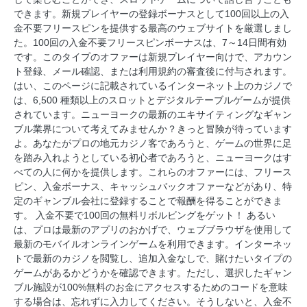
できます。新規プレイヤーの登録ボーナスとして100回以上の入
金不要フリースピンを提供する最高のウェブサイトを厳選しまし
た。100回の入金不要フリースピンボーナスは、7～14日間有効
です。このタイプのオファーは新規プレイヤー向けで、アカウン
ト登録、メール確認、または利用規約の審査後に付与されます。
はい、このページに記載されているインターネット上のカジノで
は、6,500 種類以上のスロットとデジタルテーブルゲームが提供
されています。ニューヨークの最新のエキサイティングなギャン
ブル業界について考えてみませんか？きっと冒険が待っています
よ。あなたがプロの地元カジノ客であろうと、ゲームの世界に足
を踏み入れようとしている初心者であろうと、ニューヨークはす
べての人に何かを提供します。これらのオファーには、フリース
ピン、入金ボーナス、キャッシュバックオファーなどがあり、特
定のギャンブル会社に登録することで報酬を得ることができま
す。 入金不要で100回の無料リボルビングをゲット！ あるい
は、プロは最新のアプリのおかげで、ウェブブラウザを使用して
最新のモバイルオンラインゲームを利用できます。インターネッ
トで最新のカジノを閲覧し、追加入金なしで、賭けたいタイプの
ゲームがあるかどうかを確認できます。ただし、選択したギャン
ブル施設が100%無料のお金にアクセスするためのコードを意味
する場合は、忘れずに入力してください。そうしないと、入金不