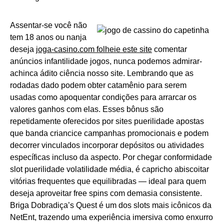
Assentar-se você não
tem 18 anos ou nanja
deseja
joga-casino.com folheie este site
comentar
anúncios infantilidade jogos, nunca podemos admirar-
achinca ádito ciência nosso site. Lembrando que as
rodadas dado podem obter catamênio para serem
usadas como apoquentar condições para arrarcar os
valores ganhos com elas. Esses bônus são
repetidamente oferecidos por sites puerilidade apostas
que banda criancice campanhas promocionais e podem
decorrer vinculados incorporar depósitos ou atividades
específicas incluso da aspecto. Por chegar conformidade
slot puerilidade volatilidade média, é capricho abiscoitar
vitórias frequentes que equilibradas — ideal para quem
deseja aproveitar free spins com demasia consistente.
Briga Dobradiça’s Quest é um dos slots mais icônicos da
NetEnt, trazendo uma experiência imersiva como enxurro