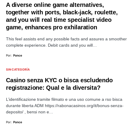
A diverse online game alternatives,
together with ports, black-jack, roulette,
and you will real time specialist video
game, enhances pro exhilaration
This feel assists end any possible facts and assures a smoother
complete experience. Debit cards and you will…
Por:
Ponce
SIN CATEGORÍA
Casino senza KYC o bisca escludendo
registrazione: Qual e la diversita?
L’identificazione tramite filmato e una uso comune a rso bisca
durante liberta ADM https://rabonacasinos.org/it/bonus-senza-
deposito/ , bensi non e…
Por:
Ponce