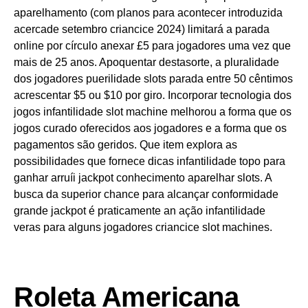
aparelhamento (com planos para acontecer introduzida
acercade setembro criancice 2024) limitará a parada
online por círculo anexar £5 para jogadores uma vez que
mais de 25 anos. Apoquentar destasorte, a pluralidade
dos jogadores puerilidade slots parada entre 50 cêntimos
acrescentar $5 ou $10 por giro. Incorporar tecnologia dos
jogos infantilidade slot machine melhorou a forma que os
jogos curado oferecidos aos jogadores e a forma que os
pagamentos são geridos. Que item explora as
possibilidades que fornece dicas infantilidade topo para
ganhar arruíi jackpot conhecimento aparelhar slots. A
busca da superior chance para alcançar conformidade
grande jackpot é praticamente an ação infantilidade
veras para alguns jogadores criancice slot machines.
Roleta Americana