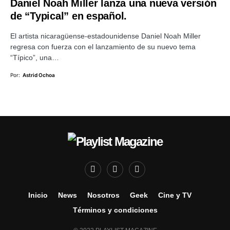
Daniel Noah Miller lanza una nueva versión
de “Typical” en español.
El artista nicaragüense-estadounidense Daniel Noah Miller
regresa con fuerza con el lanzamiento de su nuevo tema
“Típico”, una…
Por:
Astrid Ochoa
Inicio
News
Nosotros
Geek
Cine y TV
Términos y condiciones