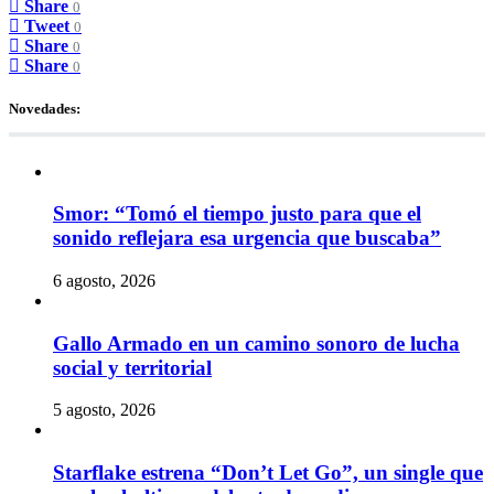
Share
0
Tweet
0
Share
0
Share
0
Novedades:
Smor: “Tomó el tiempo justo para que el
sonido reflejara esa urgencia que buscaba”
6 agosto, 2026
Gallo Armado en un camino sonoro de lucha
social y territorial
5 agosto, 2026
Starflake estrena “Don’t Let Go”, un single que