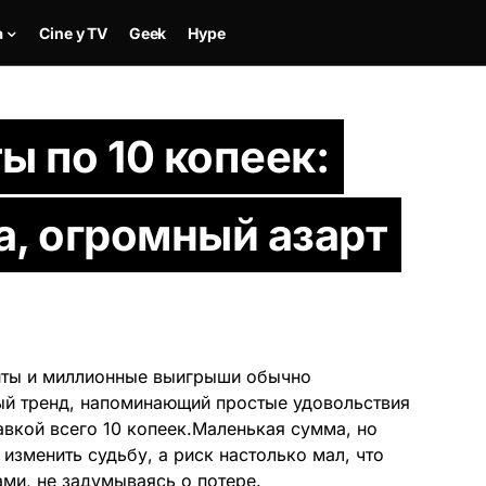
a
Cine y TV
Geek
Hype
ы по 10 копеек:
а, огромный азарт
зиты и миллионные выигрыши обычно
ый тренд, напоминающий простые удовольствия
авкой всего 10 копеек.Маленькая сумма, но
изменить судьбу, а риск настолько мал, что
ами, не задумываясь
о потере.