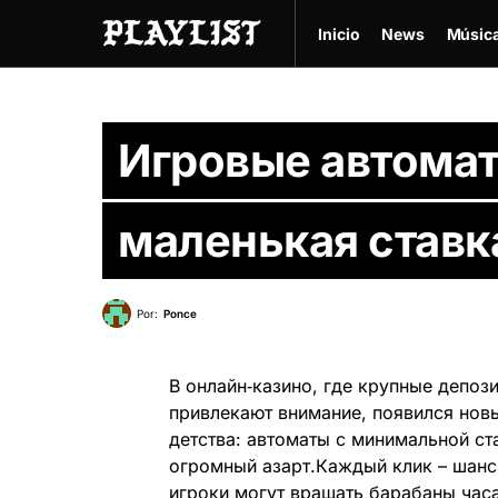
Inicio
News
Músic
Игровые автомат
маленькая ставк
Por:
Ponce
В онлайн‑казино, где крупные депо
привлекают внимание, появился нов
детства: автоматы с минимальной ст
огромный азарт.Каждый клик – шанс 
игроки могут вращать барабаны час