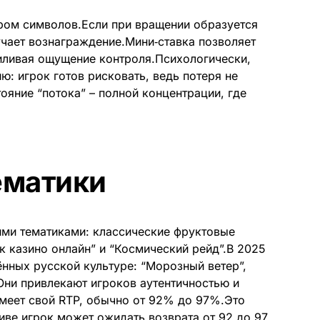
ором символов.Если при вращении образуется
чает вознаграждение.Мини‑ставка позволяет
силивая ощущение контроля.Психологически,
ю: игрок готов рисковать, ведь потеря не
ояние “потока” – полной концентрации, где
ематики
ими тематиками: классические фруктовые
 казино онлайн” и “Космический рейд”.В 2025
нных русской культуре: “Морозный ветер”,
.Они привлекают игроков аутентичностью и
меет свой RTP, обычно от 92% до 97%.Это
тиве игрок может ожидать возврата от 92 до 97